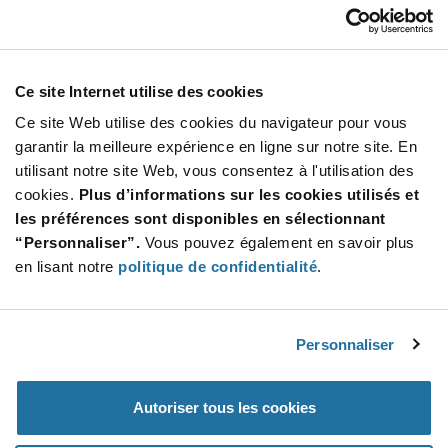
Our Company
Customer Care
Stay Connected!
Ce site Internet utilise des cookies
Ce site Web utilise des cookies du navigateur pour vous
garantir la meilleure expérience en ligne sur notre site. En
utilisant notre site Web, vous consentez à l'utilisation des
SUBSCRIBE TO OUR NEWSLETTER
cookies.
Plus d’informations sur les cookies utilisés et
Be at the Forefront of New Technology Innovations
les préférences sont disponibles en sélectionnant
subscribe
SUBSCRIBE
“Personnaliser”.
Vous pouvez également en savoir plus
button
en lisant notre
politique de confidentialité
.
Personnaliser
© 2026 Future Electronics. All rights reserved.
Privacy
|
Terms & Conditions
|
Terms of Use
|
Accessibility
Autoriser tous les cookies