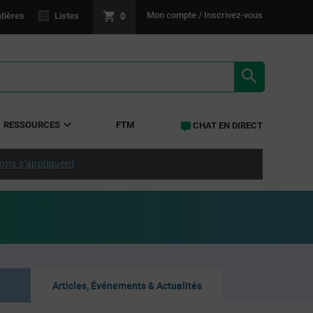
0
Mon compte / Inscrivez-vous
tières
Listes
RÉSULTATS 
RESSOURCES
FTM
CHAT EN DIRECT
ions s'appliquent
Articles, Événements & Actualités