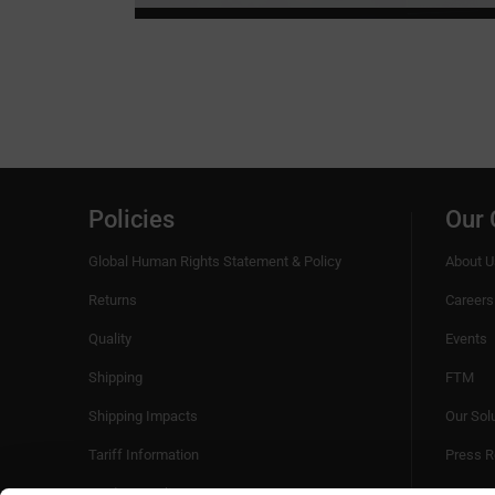
Policies
Our
Global Human Rights Statement & Policy
About U
Returns
Careers
Quality
Events
Shipping
FTM
Shipping Impacts
Our Sol
Tariff Information
Press R
Trade Compliance
Sustaina