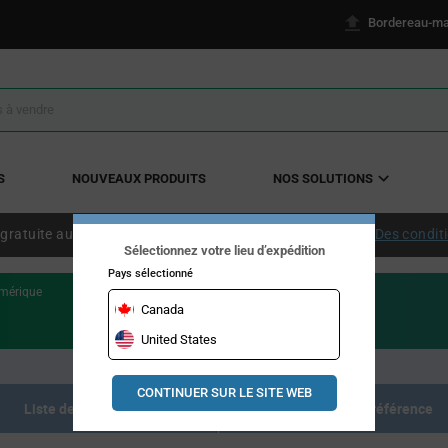
Bordereau-ma
S
NOUVEAUX PRODUITS
NOS SOLUTIONS
 gratuite aux États-Unis continentaux à partir de 50 $ US.
Des condit
Sélectionnez votre lieu d’expédition
Pays sélectionné
umérique
Canada
United States
CONTINUER SUR LE SITE WEB
Liste des produits
Documents de référence