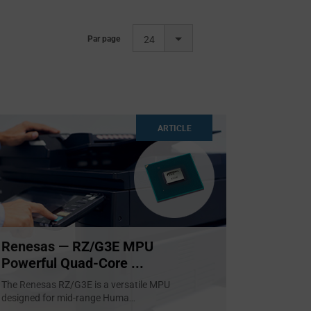
Par page
24
ARTICLE
Renesas — RZ/G3E MPU
Powerful Quad-Core ...
The Renesas RZ/G3E is a versatile MPU
designed for mid-range Huma
...