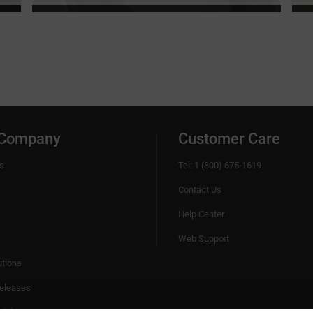
 Company
Customer Care
s
Tel: 1 (800) 675-1619
Contact Us
Help Center
Web Support
utions
eleases
bility