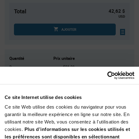
Total
42,62 $
USD
AJOUTER
Quantité
Prix unitaire
2
$21.31
4
$21.13
10
$20.89
20
$20.71
Ce site Internet utilise des cookies
30+
$20.48
Ce site Web utilise des cookies du navigateur pour vous
garantir la meilleure expérience en ligne sur notre site. En
Product
utilisant notre site Web, vous consentez à l'utilisation des
Emballages disponibles
Variant
cookies.
Plus d’informations sur les cookies utilisés et
Information
section
les préférences sont disponibles en sélectionnant
Kit