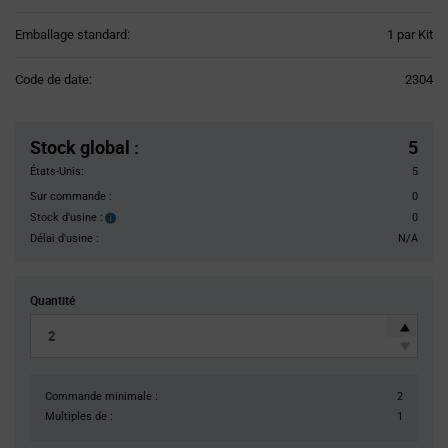
Product
Emballage standard:
1 par Kit
Variant
Information
Code de date:
2304
section
Pricing
Section
Stock global
:
5
États-Unis:
5
Sur commande :
0
Stock d'usine :
0
Stock
d'usine :
Délai d'usine :
N/A
Quantité
Commande minimale :
2
Multiples de :
1