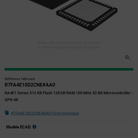
Image à des fins d'illustration uniquement,
se référer aux spécifications techniques
Référence fabricant
R7FA4E10D2CNE#AA0
RA4E1 Series 512 KB Flash 128 kB RAM 100 MHz 32-Bit Microcontroller -
QFN-48
R7FA4E10D2CNE#AA0 Fiche technique
Modèle ECAD: