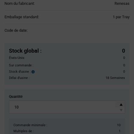
Nom du fabricant:
Renesas
Product
Emballage standard:
1 par Tray
Variant
Information
Code de date:
section
Pricing
Section
Stock global
:
0
États-Unis:
0
Sur commande :
0
Stock d'usine :
0
Stock
d'usine :
Délai d'usine :
18 Semaines
Quantité
Commande minimale :
10
Multiples de :
1