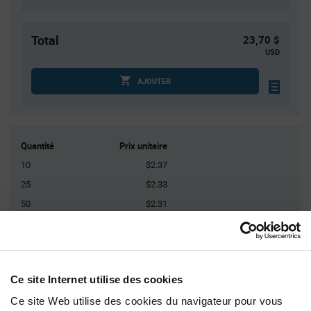
Total
23,70 $
USD
AJOUTER
Quantité
Prix unitaire
10
$2.37
25
$2.33
50
$2.31
125
$2.28
250+
$2.23
Ce site Internet utilise des cookies
Product
Emballages disponibles
Variant
Ce site Web utilise des cookies du navigateur pour vous
Information