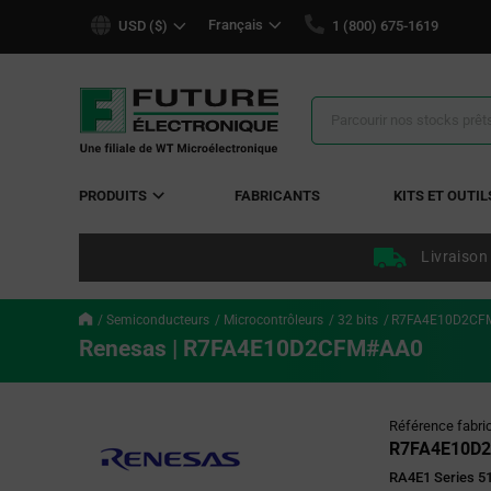
text.skipToContent
text.skipToNavigation
Français
USD ($)
1 (800) 675-1619
Résultats
de
la
recherche
PRODUITS
FABRICANTS
KITS ET OUTIL
Livraison
Semiconducteurs
Microcontrôleurs
32 bits
R7FA4E10D2CF
Renesas | R7FA4E10D2CFM#AA0
Référence fabri
R7FA4E10D
RA4E1 Series 5