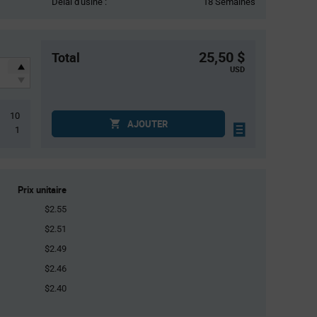
Délai d'usine :
18 Semaines
25,50 $
Total
USD
10
AJOUTER
1
Prix unitaire
$2.55
$2.51
$2.49
$2.46
$2.40