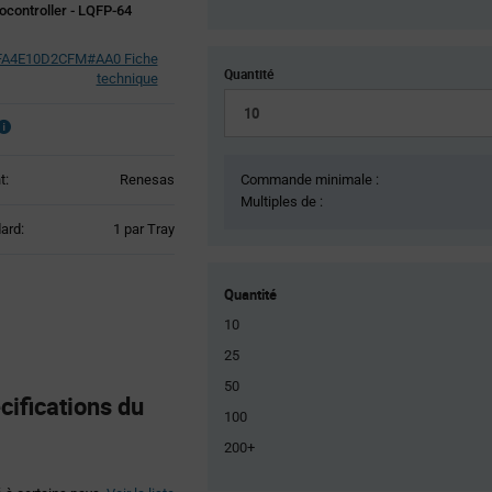
ocontroller - LQFP-64
FA4E10D2CFM#AA0 Fiche
Quantité
technique
t:
Renesas
Commande minimale :
Multiples de :
Product
ard:
1 par Tray
Variant
Information
section
Quantité
10
25
50
fications du
100
200+