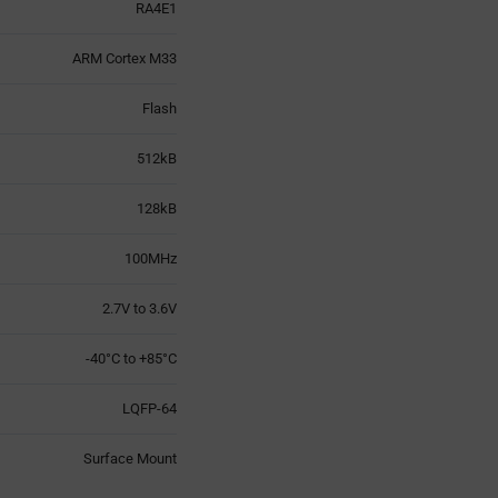
RA4E1
ARM Cortex M33
Flash
512kB
128kB
100MHz
2.7V to 3.6V
-40°C to +85°C
LQFP-64
Surface Mount