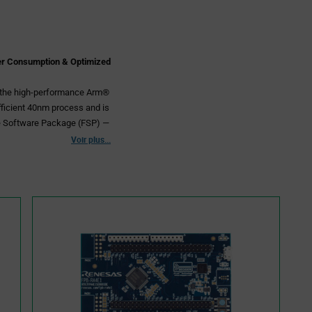
r Consumption & Optimized
 the high-performance Arm®
fficient 40nm process and is
le Software Package (FSP) —
. The RA4E1 is suitable for
Voir plus...
vity integration, total
ce with 100 MHz Cortex-
down to 81µA/MHz running