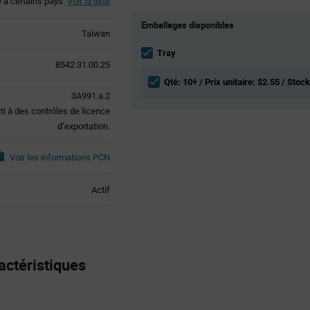
é à certains pays.
Voir la liste
Product
Emballages disponibles
Variant
Taïwan
Information
section
Tray
8542.31.00.25
Qté: 10+ / Prix unitaire: $2.55 / Stock
3A991.a.2
tti à des contrôles de licence
d’exportation.
Voir les informations PCN
Actif
téristiques