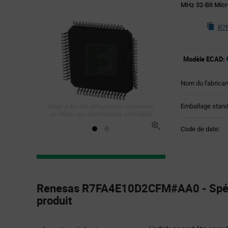
MHz 32-Bit Micr
R7
Modèle ECAD:
Nom du fabrican
Emballage stand
Image à des fins d'illustration uniquement,
se référer aux spécifications techniques
Code de date:
Product
Specification
Renesas R7FA4E10D2CFM#AA0 - Spéci
Section
produit