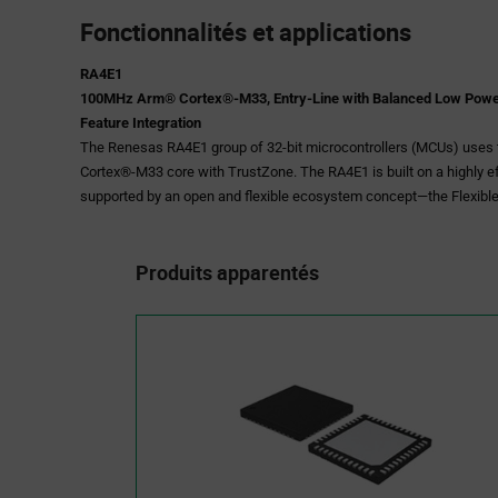
Fonctionnalités et applications
RA4E1
100MHz Arm® Cortex®-M33, Entry-Line with Balanced Low Powe
Feature Integration
The Renesas RA4E1 group of 32-bit microcontrollers (MCUs) uses
Cortex®-M33 core with TrustZone. The RA4E1 is built on a highly e
supported by an open and flexible ecosystem concept—the Flexib
and is the perfect entry point into the RA Family of microcontrollers
entry IoT applications requiring value optimized feature and connecti
Produits apparentés
system cost reduction and an optimized mixture of high performan
M33 Core in combination with lowest active power consumption 
the CoreMark® algorithm from Flash.
Features
•100MHz Arm Cortex-M33 with TrustZone
•256kB - 512kB Flash memory and 128kB SRAM
•8kB Data Flash to store data as in EEPROM
•1kB Stand-by SRAM
•Scalable from 48-pin to 64-pin packages
•USB 2.0 Full Speed