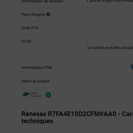
L'article ne peut être envoy
Informations de livraison:
Pays d'origine:
Code HTS:
ECCN:
Cet article peut être assuje
Informations PCN:
Statut du produit:
Renesas R7FA4E10D2CFM#AA0 - Carac
techniques
Attributes