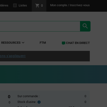
0
Mon compte / Inscrivez-vous
tières
Listes
RÉSULTATS 
RESSOURCES
FTM
CHAT EN DIRECT
ions s'appliquent
0
Sur commande :
0
Stock d'usine :
0
Stock
0
d'usine :