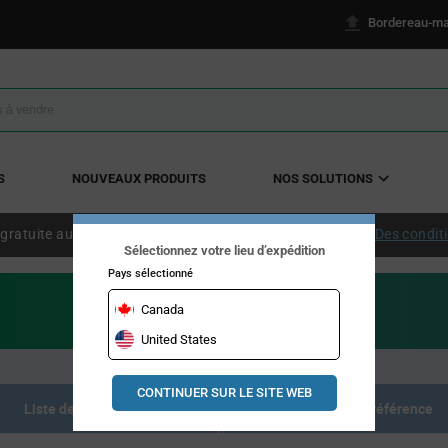
Bordereau-ma
S
NOUVEAUX PRODUITS
NOS SOLUTIONS
 gratuite aux États-Unis continentaux à partir de 50 $ US.
Des condit
Sélectionnez votre lieu d’expédition
Pays sélectionné
Canada
United States
CONTINUER SUR LE SITE WEB
Liste des produits
Documents de référence