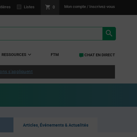
0
Mon compte / Inscrivez-vous
tières
Listes
RÉSULTATS 
RESSOURCES
FTM
CHAT EN DIRECT
ions s'appliquent
Articles, Événements & Actualités