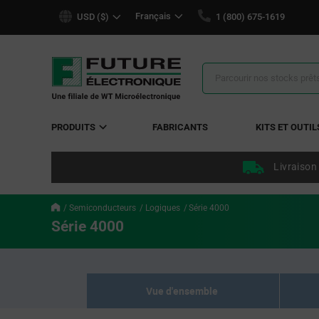
text.skipToContent
text.skipToNavigation
Français
USD ($)
1 (800) 675-1619
Résultats
de
la
recherche
PRODUITS
FABRICANTS
KITS ET OUTIL
Livraison
Semiconducteurs
Logiques
Série 4000
Série 4000
Vue d'ensemble