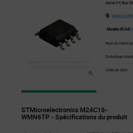
Serial I²C Bus 
M24C16-WMN
Modèle ECAD:
Nom du fabrican
Emballage stand
Image à des fins d'illustration uniquement,
se référer aux spécifications techniques
Code de date:
Product
Specification
STMicroelectronics M24C16-
Section
WMN6TP - Spécifications du produit