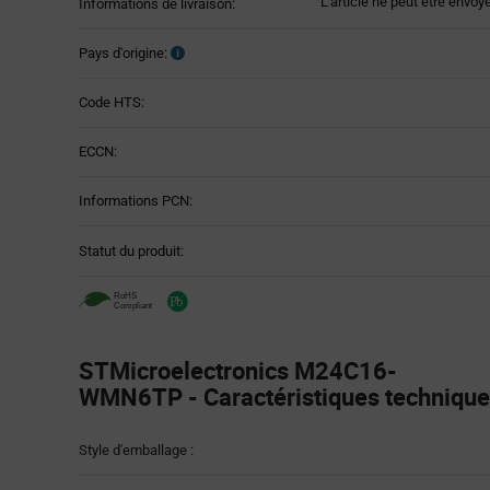
L'article ne peut être envoy
Informations de livraison:
Pays d'origine:
Code HTS:
ECCN:
Informations PCN:
Statut du produit:
STMicroelectronics M24C16-
WMN6TP - Caractéristiques techniqu
Attributes
Style d'emballage :
Table