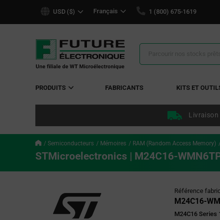
text.skipToContent
text.skipToNavigation
Français
USD ($)
1 (800) 675-1619
Résultats
de
la
recherche
PRODUITS
FABRICANTS
KITS ET OUTIL
Livraison
Semiconducteurs
Mémoires
RAM (Random Access Memory)
STMicroelectronics | M24C16-WMN6T
Référence fabri
M24C16-WM
M24C16 Series 1