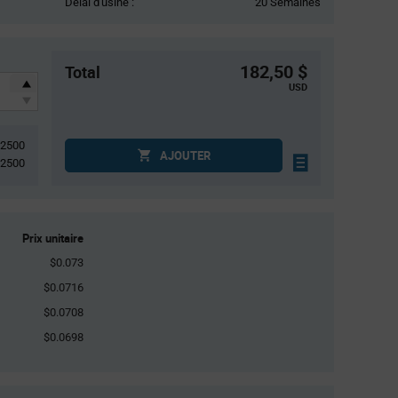
Délai d'usine :
20 Semaines
182,50 $
Total
USD
2500
AJOUTER
2500
Prix unitaire
$0.073
$0.0716
$0.0708
$0.0698