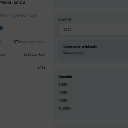
EEPROM - SOIC-8
6TP Fiche technique
Quantité
t:
STMicroelectronics
Commande minimale :
Multiples de :
Product
ard:
2500 par Reel
Variant
Information
2412
section
Quantité
2 500
5 000
7 500
10 000+
Product