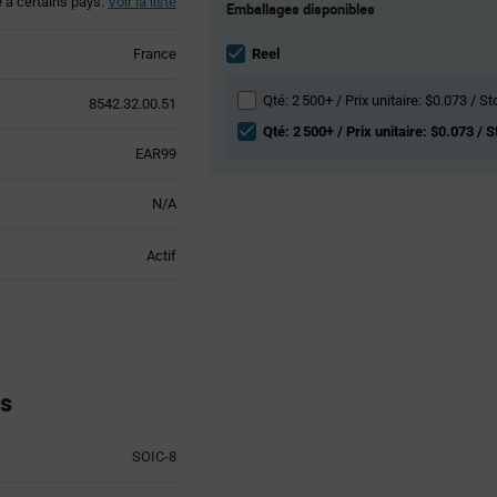
é à certains pays.
Voir la liste
Emballages disponibles
Variant
Information
section
France
Reel
Qté: 2 500+ / Prix unitaire: $0.073 / S
8542.32.00.51
Qté: 2 500+ / Prix unitaire: $0.073 / 
EAR99
N/A
Actif
es
SOIC-8