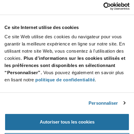
Our Company
Customer Care
Stay Connected!
Ce site Internet utilise des cookies
Ce site Web utilise des cookies du navigateur pour vous
garantir la meilleure expérience en ligne sur notre site. En
utilisant notre site Web, vous consentez à l'utilisation des
SUBSCRIBE TO OUR NEWSLETTER
cookies.
Plus d’informations sur les cookies utilisés et
Be at the Forefront of New Technology Innovations
les préférences sont disponibles en sélectionnant
subscribe
SUBSCRIBE
“Personnaliser”.
Vous pouvez également en savoir plus
button
en lisant notre
politique de confidentialité
.
Personnaliser
© 2026 Future Electronics. All rights reserved.
Privacy
|
Terms & Conditions
|
Terms of Use
|
Accessibility
Autoriser tous les cookies