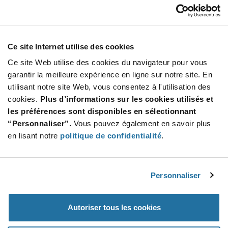
Our Company
Customer Care
Stay Connected!
Ce site Internet utilise des cookies
Ce site Web utilise des cookies du navigateur pour vous
garantir la meilleure expérience en ligne sur notre site. En
utilisant notre site Web, vous consentez à l'utilisation des
SUBSCRIBE TO OUR NEWSLETTER
cookies.
Plus d’informations sur les cookies utilisés et
Be at the Forefront of New Technology Innovations
les préférences sont disponibles en sélectionnant
subscribe
SUBSCRIBE
“Personnaliser”.
Vous pouvez également en savoir plus
button
en lisant notre
politique de confidentialité
.
Personnaliser
© 2026 Future Electronics. All rights reserved.
Privacy
|
Terms & Conditions
|
Terms of Use
|
Accessibility
Autoriser tous les cookies