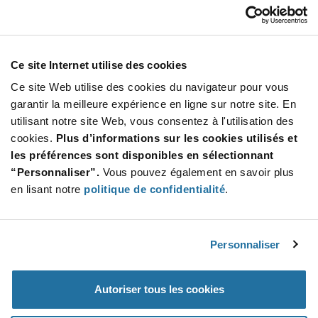
Our Company
Customer Care
Stay Connected!
Ce site Internet utilise des cookies
Ce site Web utilise des cookies du navigateur pour vous
garantir la meilleure expérience en ligne sur notre site. En
utilisant notre site Web, vous consentez à l'utilisation des
SUBSCRIBE TO OUR NEWSLETTER
cookies.
Plus d’informations sur les cookies utilisés et
Be at the Forefront of New Technology Innovations
les préférences sont disponibles en sélectionnant
subscribe
SUBSCRIBE
“Personnaliser”.
Vous pouvez également en savoir plus
button
en lisant notre
politique de confidentialité
.
Personnaliser
© 2026 Future Electronics. All rights reserved.
Privacy
|
Terms & Conditions
|
Terms of Use
|
Accessibility
Autoriser tous les cookies