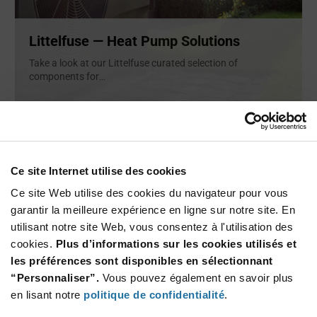
Littelfuse — Heat Pump Solutions
Take a look at our Littelfuse curated selection of
components for
...
ARTICLE
Ce site Internet utilise des cookies
Ce site Web utilise des cookies du navigateur pour vous
garantir la meilleure expérience en ligne sur notre site. En
utilisant notre site Web, vous consentez à l'utilisation des
cookies.
Plus d’informations sur les cookies utilisés et
les préférences sont disponibles en sélectionnant
“Personnaliser”.
Vous pouvez également en savoir plus
ON Semiconductor — NIS5x2x Series
en lisant notre
politique de confidentialité
.
eFuses