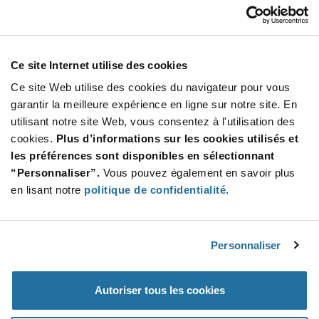
Our Company
Customer Care
Stay Connected!
Ce site Internet utilise des cookies
Ce site Web utilise des cookies du navigateur pour vous
garantir la meilleure expérience en ligne sur notre site. En
utilisant notre site Web, vous consentez à l'utilisation des
SUBSCRIBE TO OUR NEWSLETTER
cookies.
Plus d’informations sur les cookies utilisés et
Be at the Forefront of New Technology Innovations
les préférences sont disponibles en sélectionnant
subscribe
SUBSCRIBE
“Personnaliser”.
Vous pouvez également en savoir plus
button
en lisant notre
politique de confidentialité
.
Personnaliser
© 2026 Future Electronics. All rights reserved.
Privacy
|
Terms & Conditions
|
Terms of Use
|
Accessibility
Autoriser tous les cookies