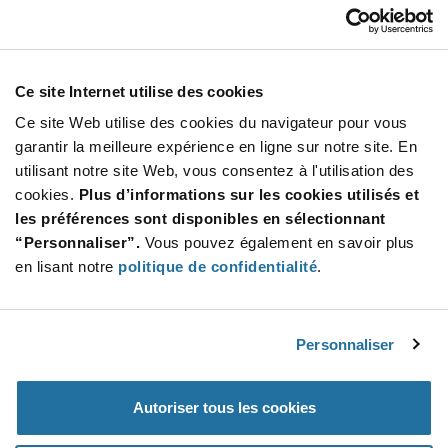
Our Company
Customer Care
Stay Connected!
Ce site Internet utilise des cookies
Ce site Web utilise des cookies du navigateur pour vous
garantir la meilleure expérience en ligne sur notre site. En
utilisant notre site Web, vous consentez à l'utilisation des
SUBSCRIBE TO OUR NEWSLETTER
cookies.
Plus d’informations sur les cookies utilisés et
Be at the Forefront of New Technology Innovations
les préférences sont disponibles en sélectionnant
subscribe
SUBSCRIBE
“Personnaliser”.
Vous pouvez également en savoir plus
button
en lisant notre
politique de confidentialité
.
Personnaliser
© 2026 Future Electronics. All rights reserved.
Privacy
|
Terms & Conditions
|
Terms of Use
|
Accessibility
Autoriser tous les cookies