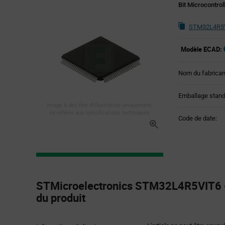
Bit Microcontrol
STM32L4R5VI
Modèle ECAD:
Nom du fabrican
Emballage stand
Image à des fins d'illustration uniquement,
se référer aux spécifications techniques
Code de date:
Product
Specification
STMicroelectronics STM32L4R5VIT6 -
Section
du produit