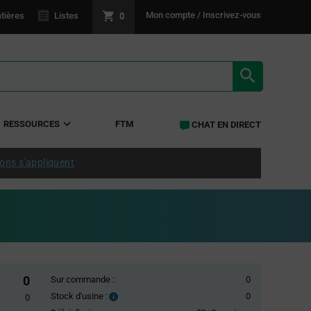
0
Mon compte / Inscrivez-vous
tières
Listes
RÉSULTATS 
RESSOURCES
FTM
CHAT EN DIRECT
ions s'appliquent
0
Sur commande :
0
Stock d'usine :
0
Stock
0
d'usine :