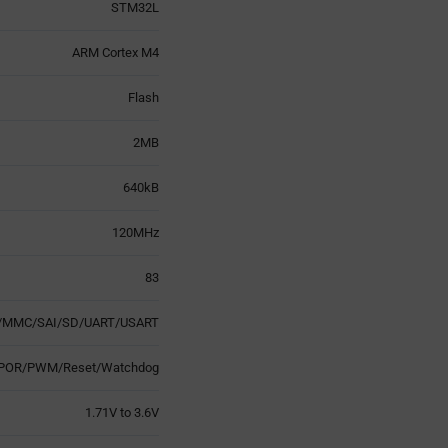
STM32L
ARM Cortex M4
Flash
2MB
640kB
120MHz
83
us/MMC/SAI/SD/UART/USART
/POR/PWM/Reset/Watchdog
1.71V to 3.6V