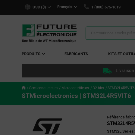
text.skipToContent
text.skipToNavigation
Français
USD ($)
1 (800) 675-1619
Résultats
de
la
recherche
PRODUITS
FABRICANTS
KITS ET OUTIL
Livraison
Semiconducteurs
Microcontrôleurs
32 bits
STM32L4R5VIT6
STMicroelectronics | STM32L4R5VIT6
Référence fabri
STM32L4R5
STM32L Series 