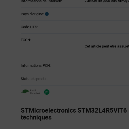
L'article ne peut être envoy
Informations de livraison:
Pays d'origine:
Code HTS:
ECCN:
Cet article peut être assuje
Informations PCN:
Statut du produit:
STMicroelectronics STM32L4R5VIT6 -
techniques
Attributes