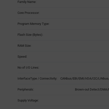
Family Name:
Table
Core Processor:
Program Memory Type:
Flash Size (Bytes):
RAM Size:
Speed:
No of I/O Lines:
InterfaceType / Connectivity:
CANbus/EBI/EMI/IrDA/I2C/LINb
Peripherals:
Brown-out Detect/DMA
Supply Voltage: