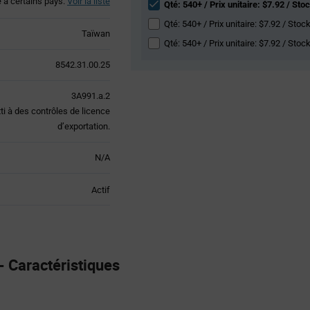
é à certains pays.
Voir la liste
Qté: 540+ / Prix unitaire: $7.92 / Stoc
Qté: 540+ / Prix unitaire: $7.92 / Stock
Taïwan
Qté: 540+ / Prix unitaire: $7.92 / Stoc
8542.31.00.25
3A991.a.2
tti à des contrôles de licence
d’exportation.
N/A
Actif
 Caractéristiques