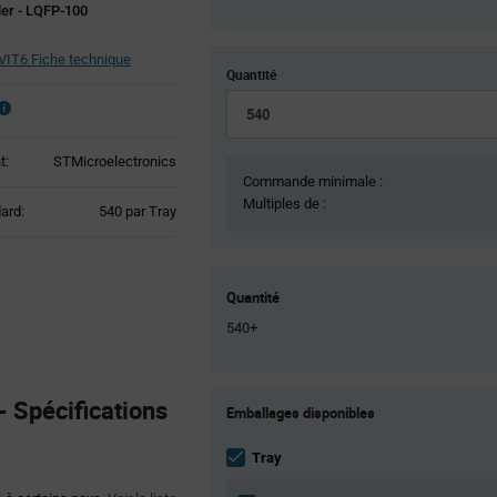
ler - LQFP-100
T6 Fiche technique
Quantité
t:
STMicroelectronics
Commande minimale :
Multiples de :
Product
ard:
540 par Tray
Variant
Information
section
Quantité
540+
Product
 Spécifications
Emballages disponibles
Variant
Information
section
Tray