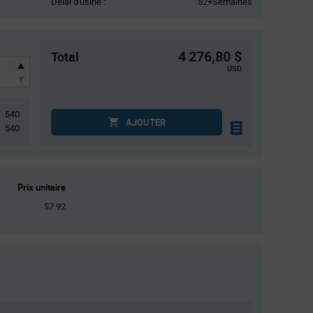
Délai d'usine :
52+Semaines
4 276,80 $
Total
USD
540
AJOUTER
540
Prix unitaire
$7.92