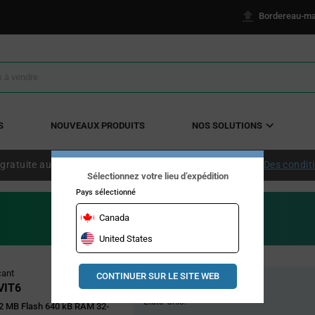
Bordereau-ma
S
NOUVEAUX PRODUITS
NOS SOLUTIONS
 gratuite aux États-Unis continentaux à partir de 50 $ US.
Des condit
Sélectionnez votre lieu d’expédition
Pays sélectionné
Canada
United States
Pricing
cant
CONTINUER SUR LE SITE WEB
Stock global
Section
VIT6
États-Unis:
2 MB Flash 640 kB RAM 32-