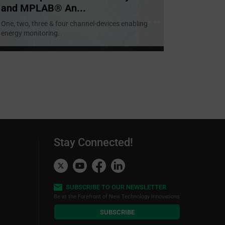
and MPLAB® An...
One, two, three & four channel-devices enabling
energy monitoring
...
Stay Connected!
SUBSCRIBE TO OUR NEWSLETTER
Be at the Forefront of New Technology Innovations
subscribe
SUBSCRIBE
button