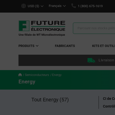
text.skipToContent
text.skipToNavigation
Français
USD ($)
1 (800) 675-1619
Résultats
de
la
recherche
PRODUITS
FABRICANTS
KITS ET OUTIL
Livraison
Semiconducteurs
Energy
Energy
CI de 
Tout Energy
(57)
Contrôl