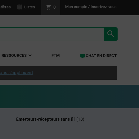
0
Mon compte / Inscrivez-vous
tières
Listes
RÉSULTATS 
RESSOURCES
FTM
CHAT EN DIRECT
ions s'appliquent
Émetteurs-récepteurs sans fil
(18)