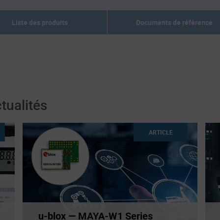
Liste des produits
Documents de référence
tualités
ARTICLE
u-blox — MAYA-W1 Series