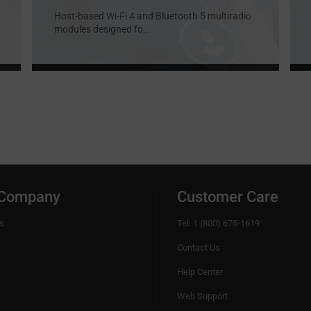
Host-based Wi-Fi 4 and Bluetooth 5 multiradio
modules designed fo
...
 Company
Customer Care
s
Tel: 1 (800) 675-1619
Contact Us
Help Center
Web Support