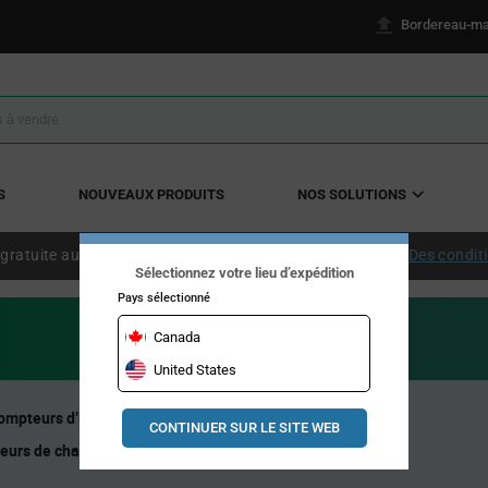
Bordereau-ma
S
NOUVEAUX PRODUITS
NOS SOLUTIONS
 gratuite aux États-Unis continentaux à partir de 50 $ US.
Des condit
Sélectionnez votre lieu d’expédition
Pays sélectionné
Canada
United States
Compteurs d’Energie
stockage d'énergie
(33)
(3)
CONTINUER SUR LE SITE WEB
eurs de charge solaire
(3)