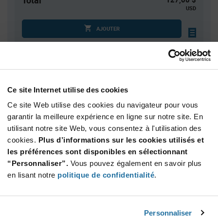
Total
USD
AJOUTER
Quantité
Prix unitaire
100
$1.27
Ce site Internet utilise des cookies
200
$1.26
Ce site Web utilise des cookies du navigateur pour vous
250
$1.25
garantir la meilleure expérience en ligne sur notre site. En
utilisant notre site Web, vous consentez à l'utilisation des
400
$1.24
cookies.
Plus d’informations sur les cookies utilisés et
500+
$1.23
les préférences sont disponibles en sélectionnant
“Personnaliser”.
Vous pouvez également en savoir plus
Product
en lisant notre
politique de confidentialité
.
Emballages disponibles
Variant
Information
section
Std. Mfr. Pkg
Personnaliser
Qté: 100+ / Prix unitaire: $1.27 / Stock: 0