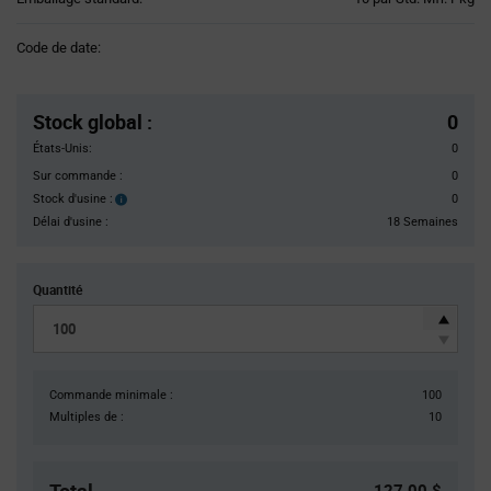
Variant
Information
Code de date:
section
Pricing
Section
Stock global
:
0
États-Unis:
0
Sur commande :
0
Stock d'usine :
0
Stock
d'usine :
Délai d'usine :
18 Semaines
Quantité
Commande minimale :
100
Multiples de :
10
127,00 $