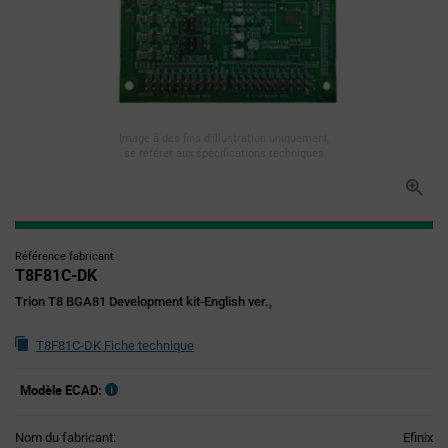
Image à des fins d'illustration uniquement,
se référer aux spécifications techniques
Référence fabricant
T8F81C-DK
Trion T8 BGA81 Development kit-English ver.,
T8F81C-DK Fiche technique
Modèle ECAD:
Nom du fabricant:
Efinix