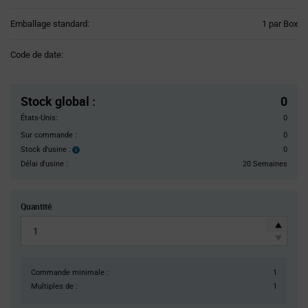
Product
Emballage standard:
1 par Box
Variant
Information
Code de date:
section
Pricing
Section
Stock global
:
0
États-Unis:
0
Sur commande :
0
Stock d'usine :
0
Stock
d'usine :
Délai d'usine :
20 Semaines
Quantité
Commande minimale :
1
Multiples de :
1