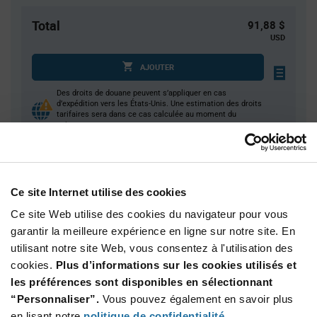
Total
91,88 $
USD
AJOUTER
Des droits de douane peuvent s’appliquer en cas
d’expédition vers les États-Unis. Une estimation des droits
tarifaires sera dans ce cas calculée au moment du
paiement.
Quantité
Prix unitaire
Ce site Internet utilise des cookies
1
$91.88
Ce site Web utilise des cookies du navigateur pour vous
2
$90.54
garantir la meilleure expérience en ligne sur notre site. En
3
$89.77
utilisant notre site Web, vous consentez à l'utilisation des
4
$89.22
cookies.
Plus d’informations sur les cookies utilisés et
les préférences sont disponibles en sélectionnant
5+
$87.50
“Personnaliser”.
Vous pouvez également en savoir plus
en lisant notre
politique de confidentialité
.