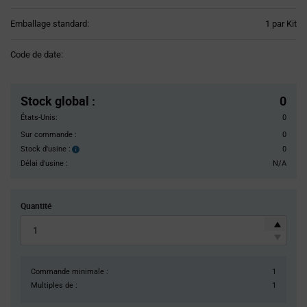
Product
Emballage standard:
1 par Kit
Variant
Information
Code de date:
section
Pricing
Section
Stock global
:
0
États-Unis:
0
Sur commande :
0
Stock d'usine :
0
Stock
d'usine :
Délai d'usine :
N/A
Quantité
Commande minimale :
1
Multiples de :
1