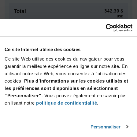
Total
342,30 $
USD
AJOUTER
Ce site Internet utilise des cookies
Quantité
Prix unitaire
Ce site Web utilise des cookies du navigateur pour vous
garantir la meilleure expérience en ligne sur notre site. En
1
$342.30
utilisant notre site Web, vous consentez à l'utilisation des
2+
$326.00
cookies.
Plus d’informations sur les cookies utilisés et
les préférences sont disponibles en sélectionnant
Product
“Personnaliser”.
Vous pouvez également en savoir plus
Emballages disponibles
Variant
en lisant notre
politique de confidentialité
.
Information
section
Kit
Qté: 1+ / Prix unitaire: $342.30 / Stock: 0
Personnaliser
Qté: 1+ / Prix unitaire: $342.30 / Stock: 0