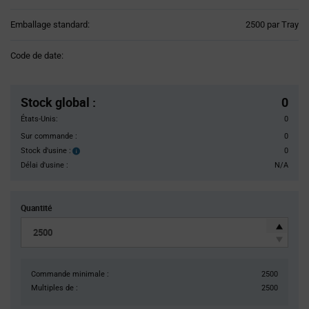
Product
Emballage standard:
2500 par Tray
Variant
Information
Code de date:
section
Pricing
Section
Stock global
:
0
États-Unis:
0
Sur commande :
0
Stock d'usine :
0
Stock
d'usine :
Délai d'usine :
N/A
Quantité
Commande minimale :
2500
Multiples de :
2500