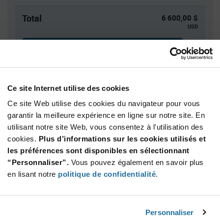
Total
6 600,00 $
USD
AJOUTER
Des droits de douane peuvent s’appliquer en cas
d’expédition vers les États-Unis. Une estimation des droits
tarifaires sera dans ce cas calculée au moment du
Ce site Internet utilise des cookies
paiement.
Ce site Web utilise des cookies du navigateur pour vous
garantir la meilleure expérience en ligne sur notre site. En
utilisant notre site Web, vous consentez à l'utilisation des
Quantité
Prix unitaire
cookies.
Plus d’informations sur les cookies utilisés et
2 500+
$2.64
les préférences sont disponibles en sélectionnant
“Personnaliser”.
Vous pouvez également en savoir plus
Product
en lisant notre
politique de confidentialité
.
Emballages disponibles
Variant
Information
section
Tray
Personnaliser
Qté: 2 500+ / Prix unitaire: $2.64 / Stock: 0