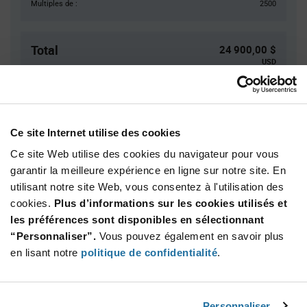
Multiples de :
2500
Total
24 900,00 $
USD
AJOUTER
Ce site Internet utilise des cookies
Ce site Web utilise des cookies du navigateur pour vous
Quantité
Prix unitaire
garantir la meilleure expérience en ligne sur notre site. En
2 500+
$4.98
utilisant notre site Web, vous consentez à l'utilisation des
cookies.
Plus d’informations sur les cookies utilisés et
Product
les préférences sont disponibles en sélectionnant
Emballages disponibles
Variant
“Personnaliser”.
Vous pouvez également en savoir plus
Information
section
en lisant notre
politique de confidentialité
.
Reel
Qté: 5 000+ / Prix unitaire: $4.98 / Stock: 0
Personnaliser