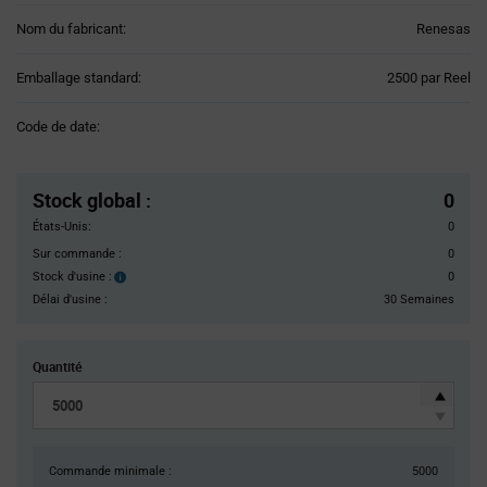
Nom du fabricant:
Renesas
Product
Emballage standard:
2500 par Reel
Variant
Information
Code de date:
section
Pricing
Section
Stock global
:
0
États-Unis:
0
Sur commande :
0
Stock d'usine :
0
Stock
d'usine :
Délai d'usine :
30 Semaines
Quantité
Commande minimale :
5000