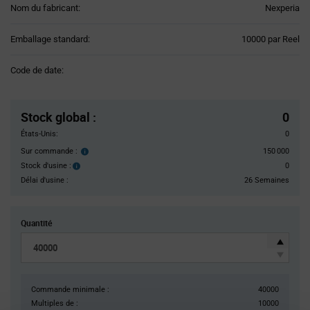
Nom du fabricant:
Nexperia
Product
Emballage standard:
10000 par Reel
Variant
Information
Code de date:
section
Pricing
Section
Stock global
:
0
États-Unis:
0
Sur commande :
150 000
Order
inventroy
Stock d'usine :
0
Stock
details
d'usine :
Délai d'usine :
26 Semaines
Quantité
Commande minimale :
40000
Multiples de :
10000