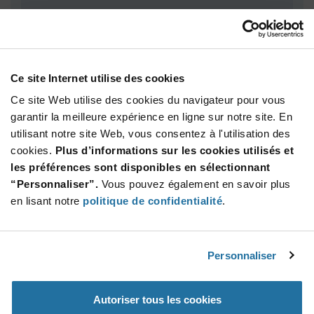
Total
4 640,00 $
USD
Ce site Internet utilise des cookies
AJOUTER
Ce site Web utilise des cookies du navigateur pour vous
garantir la meilleure expérience en ligne sur notre site. En
utilisant notre site Web, vous consentez à l'utilisation des
Quantité
Prix unitaire
cookies.
Plus d’informations sur les cookies utilisés et
les préférences sont disponibles en sélectionnant
10 000+
$0.116
“Personnaliser”.
Vous pouvez également en savoir plus
en lisant notre
politique de confidentialité
.
Product
Emballages disponibles
Variant
Information
section
Reel
Personnaliser
Qté: 40 000+ / Prix unitaire: $0.116 / Stock: 0
Autoriser tous les cookies
Product