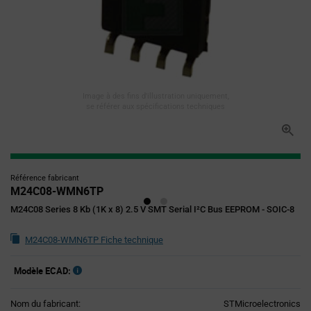
Image à des fins d'illustration uniquement,
se référer aux spécifications techniques
Référence fabricant
M24C08-WMN6TP
M24C08 Series 8 Kb (1K x 8) 2.5 V SMT Serial I²C Bus EEPROM - SOIC-8
M24C08-WMN6TP Fiche technique
Modèle ECAD:
Nom du fabricant:
STMicroelectronics