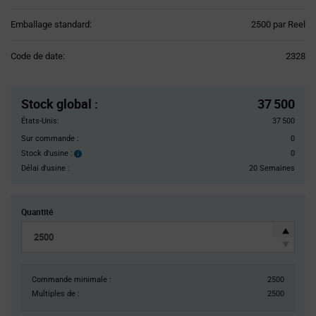
Product
Emballage standard:
2500 par Reel
Variant
Information
Code de date:
2328
section
Pricing
Section
Stock global
:
37 500
États-Unis:
37 500
Sur commande :
0
Stock d'usine :
0
Stock
d'usine :
Délai d'usine :
20 Semaines
Quantité
Commande minimale :
2500
Multiples de :
2500