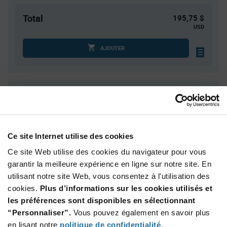
Total
195,75 $
USD
AJOUTER
Quantité
Prix unitaire
2 500
$0.0783
5 000
$0.0767
Ce site Internet utilise des cookies
7 500+
$0.0752
Ce site Web utilise des cookies du navigateur pour vous
garantir la meilleure expérience en ligne sur notre site. En
Product
utilisant notre site Web, vous consentez à l'utilisation des
Emballages disponibles
Variant
Information
cookies.
Plus d’informations sur les cookies utilisés et
section
Reel
les préférences sont disponibles en sélectionnant
“Personnaliser”.
Vous pouvez également en savoir plus
Qté: 12 500+ / Prix unitaire: $0.0783 / Stock: 0
en lisant notre
politique de confidentialité
.