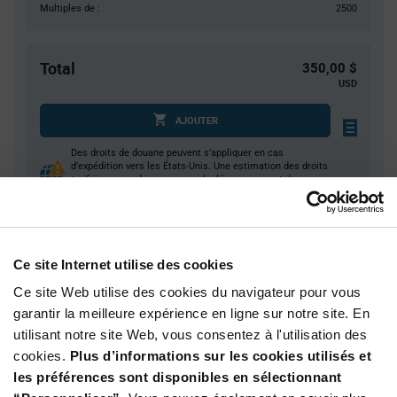
Multiples de :
2500
Total
350,00 $
USD
AJOUTER
Des droits de douane peuvent s’appliquer en cas
d’expédition vers les États-Unis. Une estimation des droits
tarifaires sera dans ce cas calculée au moment du
paiement.
Ce site Internet utilise des cookies
Quantité
Prix unitaire
2 500+
$0.14
Ce site Web utilise des cookies du navigateur pour vous
garantir la meilleure expérience en ligne sur notre site. En
utilisant notre site Web, vous consentez à l'utilisation des
Product
cookies.
Plus d’informations sur les cookies utilisés et
Emballages disponibles
Variant
Information
les préférences sont disponibles en sélectionnant
section
Reel