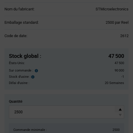
Nom du fabricant:
STMicroelectronics
Product
Emballage standard:
2500 par Reel
Variant
Information
Code de date:
2612
section
Pricing
Section
Stock global
:
47 500
États-Unis:
47 500
Sur commande :
90 000
Order
inventroy
Stock d'usine :
-1
Stock
details
d'usine :
Délai d'usine :
20 Semaines
Quantité
Commande minimale :
2500