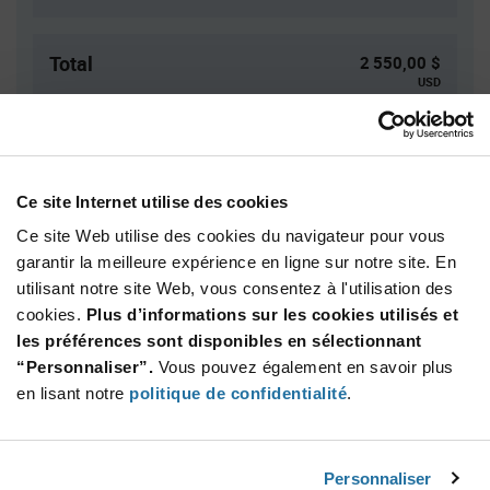
Total
2 550,00 $
USD
AJOUTER
Ce site Internet utilise des cookies
Quantité
Prix unitaire
Ce site Web utilise des cookies du navigateur pour vous
1 000+
$2.55
garantir la meilleure expérience en ligne sur notre site. En
utilisant notre site Web, vous consentez à l'utilisation des
cookies.
Plus d’informations sur les cookies utilisés et
Product
les préférences sont disponibles en sélectionnant
Emballages disponibles
Variant
Information
“Personnaliser”.
Vous pouvez également en savoir plus
section
Reel
en lisant notre
politique de confidentialité
.
Qté: 1 000+ / Prix unitaire: $2.55 / Stock: 0
Personnaliser
Product