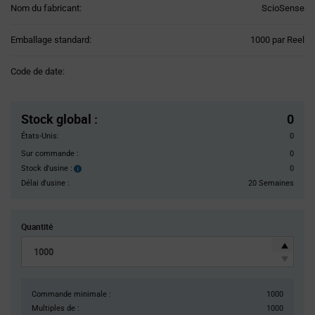
Nom du fabricant:
ScioSense
Product
Emballage standard:
1000 par Reel
Variant
Information
Code de date:
section
Pricing
Section
Stock global
:
0
États-Unis:
0
Sur commande :
0
Stock d'usine :
0
Stock
d'usine :
Délai d'usine :
20 Semaines
Quantité
Commande minimale :
1000
Multiples de :
1000