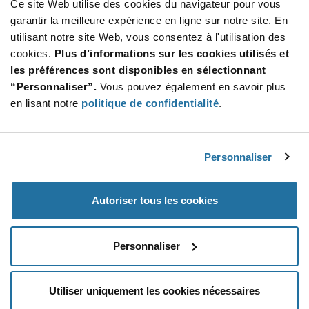
Ce site Web utilise des cookies du navigateur pour vous
garantir la meilleure expérience en ligne sur notre site. En
utilisant notre site Web, vous consentez à l'utilisation des
cookies.
Plus d’informations sur les cookies utilisés et
les préférences sont disponibles en sélectionnant
“Personnaliser”.
Vous pouvez également en savoir plus
Semtech — RClamp Series
en lisant notre
politique de confidentialité
.
AEC-Q100 qualified automotive transient voltage
protection family
Personnaliser
Autoriser tous les cookies
More Information on ESD Protection & Diode Array
Devices...
Personnaliser
Utiliser uniquement les cookies nécessaires