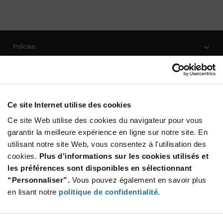
Policies
Our Company
Customer Care
Stay Connected!
Ce site Internet utilise des cookies
Ce site Web utilise des cookies du navigateur pour vous
garantir la meilleure expérience en ligne sur notre site. En
utilisant notre site Web, vous consentez à l'utilisation des
SUBSCRIBE TO OUR NEWSLETTER
cookies.
Plus d’informations sur les cookies utilisés et
Be at the Forefront of New Technology Innovations
les préférences sont disponibles en sélectionnant
subscribe
SUBSCRIBE
“Personnaliser”.
Vous pouvez également en savoir plus
button
en lisant notre
politique de confidentialité
.