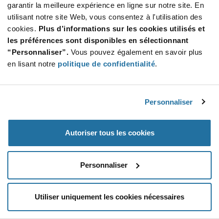
garantir la meilleure expérience en ligne sur notre site. En
utilisant notre site Web, vous consentez à l'utilisation des
SUBSCRIBE TO OUR NEWSLETTER
cookies.
Plus d’informations sur les cookies utilisés et
Be at the Forefront of New Technology Innovations
les préférences sont disponibles en sélectionnant
subscribe
SUBSCRIBE
“Personnaliser”.
Vous pouvez également en savoir plus
button
en lisant notre
politique de confidentialité
.
Personnaliser
© 2026 Future Electronics. All rights reserved.
Privacy
|
Terms & Conditions
|
Terms of Use
|
Accessibility
Autoriser tous les cookies
Personnaliser
Utiliser uniquement les cookies nécessaires