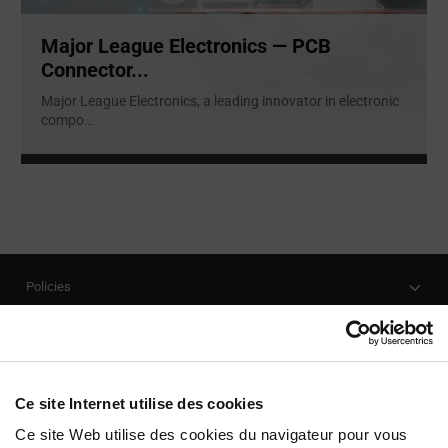
Major League Electronics — PCB
Connector...
Major League Electronics, a leading innovator in electronic
compo
...
Policies
Our Company
Customer Care
Stay Connected!
Ce site Internet utilise des cookies
Ce site Web utilise des cookies du navigateur pour vous