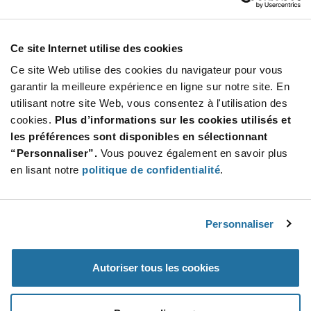
Customer Care
Stay Connected!
Ce site Internet utilise des cookies
Ce site Web utilise des cookies du navigateur pour vous
garantir la meilleure expérience en ligne sur notre site. En
utilisant notre site Web, vous consentez à l'utilisation des
SUBSCRIBE TO OUR NEWSLETTER
cookies.
Plus d’informations sur les cookies utilisés et
Be at the Forefront of New Technology Innovations
les préférences sont disponibles en sélectionnant
subscribe
SUBSCRIBE
“Personnaliser”.
Vous pouvez également en savoir plus
button
en lisant notre
politique de confidentialité
.
Personnaliser
© 2026 Future Electronics. All rights reserved.
Privacy
|
Terms & Conditions
|
Terms of Use
|
Accessibility
Autoriser tous les cookies