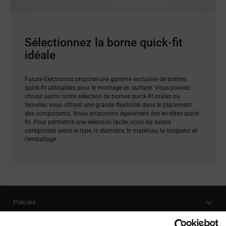
Sélectionnez la borne quick-fit
idéale
Future Electronics propose une gamme exclusive de bornes
quick-fit utilisables pour le montage en surface. Vous pouvez
choisir parmi notre sélection de bornes quick-fit mâles ou
femelles vous offrant une grande flexibilité dans le placement
des composants. Nous proposons également des en-têtes quick-
fit. Pour permettre une sélection facile, nous les avons
catégorisés selon le type, le diamètre, le matériau, la longueur et
l'emballage.
Policies
Our Company