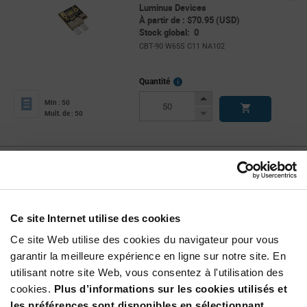
Luminus Devices
À partir de : $70.95 (USD)
Stock global: 0
CBT-90 W65S C11 NA102
More
Quantité
Info
Increase
Min : 50
Button
Decrease
Mult. de : 50
Button
CFT-90-WDH-X11-SB261
Luminus Devices
À partir de : $131.94 (USD)
Stock global: 0
Ce site Internet utilise des cookies
CFT-90-WDH Series min SB Flux 2990 lm C2 CRI
bin
Ce site Web utilise des cookies du navigateur pour vous
More
Quantité
garantir la meilleure expérience en ligne sur notre site. En
Info
Increase
utilisant notre site Web, vous consentez à l'utilisation des
Min : 50
Button
Decrease
Mult. de : 50
cookies.
Plus d’informations sur les cookies utilisés et
Button
les préférences sont disponibles en sélectionnant