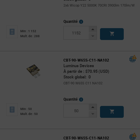
2x6 Wicop Y22 5000K 70CRI 3900lm 170lm/W
More
Quantité
Info
Increase
Min : 1 152
Button
Decrease
Mult. de : 288
Button
CBT-90-W65S-C11-NA102
Luminus Devices
À partir de : $70.95 (USD)
Stock global: 0
CBT-90 W65S C11 NA102
More
Quantité
Info
Increase
Min : 50
Button
Decrease
Mult. de : 50
Button
CBT-90-W65S-C11-NA102