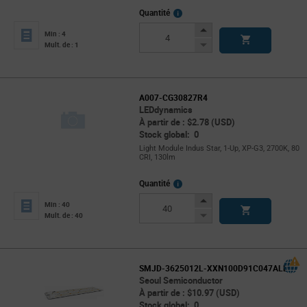
More
Quantité
Info
Increase
Min : 4
Button
Decrease
Mult. de : 1
Button
A007-CG30827R4
LEDdynamics
À partir de : $2.78 (USD)
Stock global: 0
Light Module Indus Star, 1-Up, XP-G3, 2700K, 80
CRI, 130lm
More
Quantité
Info
Increase
Min : 40
Button
Decrease
Mult. de : 40
Button
SMJD-3625012L-XXN100D91C047ALL
Seoul Semiconductor
À partir de : $10.97 (USD)
Stock global: 0