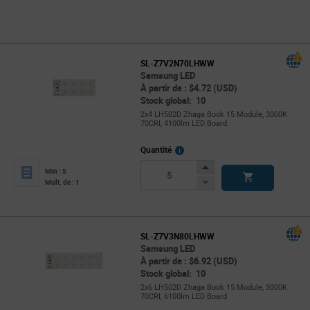
SL-Z7V2N70LHWW
Samsung LED
À partir de : $4.72 (USD)
Stock global: 10
2x4 LH502D Zhaga Book 15 Module, 3000K
70CRI, 4100lm LED Board
More
Quantité
Info
Increase
Min : 5
Button
Decrease
Mult. de : 1
Button
SL-Z7V3N80LHWW
Samsung LED
À partir de : $6.92 (USD)
Stock global: 10
2x6 LH502D Zhaga Book 15 Module, 3000K
70CRI, 6100lm LED Board