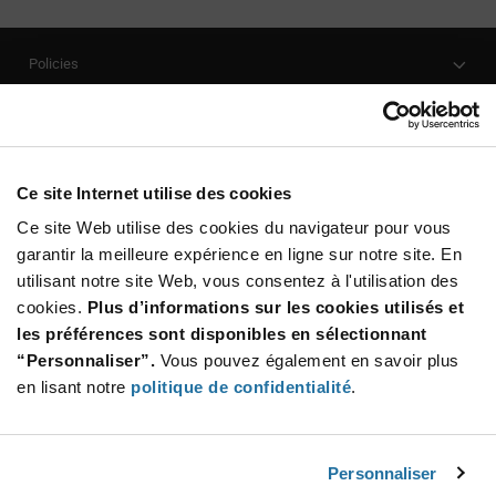
Policies
Our Company
Customer Care
Stay Connected!
Ce site Internet utilise des cookies
Ce site Web utilise des cookies du navigateur pour vous
garantir la meilleure expérience en ligne sur notre site. En
utilisant notre site Web, vous consentez à l'utilisation des
SUBSCRIBE TO OUR NEWSLETTER
cookies.
Plus d’informations sur les cookies utilisés et
Be at the Forefront of New Technology Innovations
les préférences sont disponibles en sélectionnant
subscribe
SUBSCRIBE
“Personnaliser”.
Vous pouvez également en savoir plus
button
en lisant notre
politique de confidentialité
.
Personnaliser