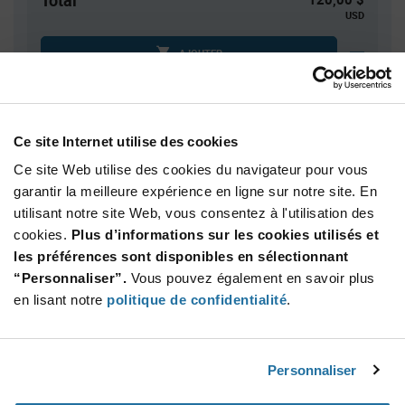
Total
USD
AJOUTER
Quantité
Prix unitaire
Ce site Internet utilise des cookies
100
$1.20
Ce site Web utilise des cookies du navigateur pour vous
200
$1.19
garantir la meilleure expérience en ligne sur notre site. En
utilisant notre site Web, vous consentez à l'utilisation des
250
$1.18
cookies.
Plus d’informations sur les cookies utilisés et
500+
$1.16
les préférences sont disponibles en sélectionnant
“Personnaliser”.
Vous pouvez également en savoir plus
Product
en lisant notre
politique de confidentialité
.
Emballages disponibles
Variant
Information
section
Std. Mfr. Pkg
Personnaliser
Qté: 100+ / Prix unitaire: $1.20 / Stock: 0