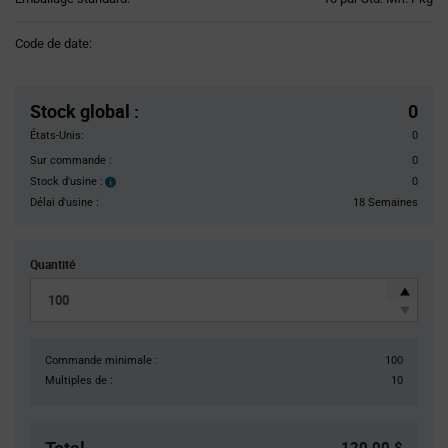
Variant
Information
Code de date:
section
Pricing
Section
Stock global
:
0
États-Unis:
0
Sur commande :
0
Stock d'usine :
0
Stock
d'usine :
Délai d'usine :
18 Semaines
Quantité
Commande minimale :
100
Multiples de :
10
120,00 $