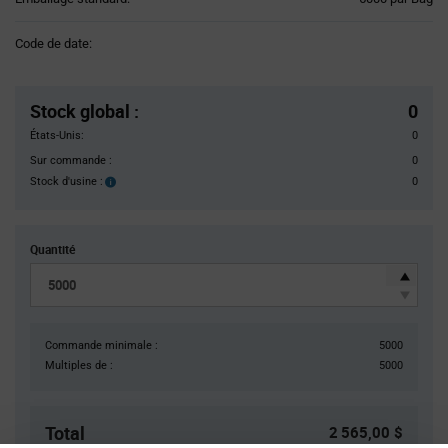
Variant
Information
Code de date:
section
Pricing
Section
Stock global
:
0
États-Unis:
0
Sur commande :
0
Stock d'usine :
0
Stock
d'usine :
Quantité
Commande minimale :
5000
Multiples de :
5000
Total
2 565,00 $