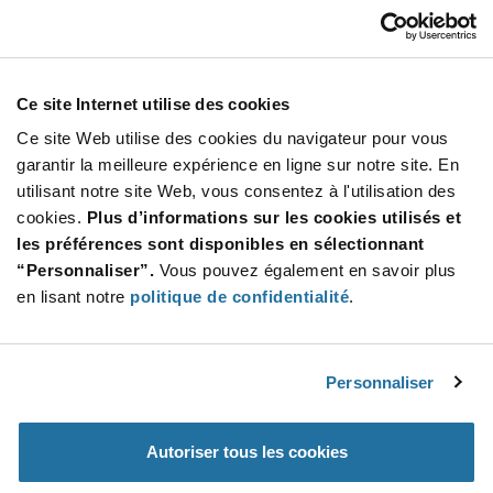
USD
AJOUTER
Ce site Internet utilise des cookies
Ce site Web utilise des cookies du navigateur pour vous
Quantité
Prix unitaire
garantir la meilleure expérience en ligne sur notre site. En
5 000
$0.513
utilisant notre site Web, vous consentez à l'utilisation des
10 000
$0.507
cookies.
Plus d’informations sur les cookies utilisés et
les préférences sont disponibles en sélectionnant
15 000+
$0.50
“Personnaliser”.
Vous pouvez également en savoir plus
en lisant notre
politique de confidentialité
.
Product
Emballages disponibles
Variant
Information
section
Bag
Personnaliser
Qté: 5 000+ / Prix unitaire: $0.513 / Stock: 0
Autoriser tous les cookies
Product
Specification
Calogic PN4119-LF - Spécifications du produit