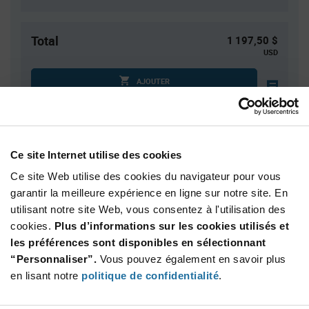
Total
1 197,50 $
USD
AJOUTER
Quantité
Prix unitaire
Ce site Internet utilise des cookies
5
$5.12
Ce site Web utilise des cookies du navigateur pour vous
20
$5.00
garantir la meilleure expérience en ligne sur notre site. En
30
$4.97
utilisant notre site Web, vous consentez à l'utilisation des
75
$4.89
cookies.
Plus d’informations sur les cookies utilisés et
les préférences sont disponibles en sélectionnant
125+
$4.79
“Personnaliser”.
Vous pouvez également en savoir plus
en lisant notre
politique de confidentialité
.
Product
Emballages disponibles
Variant
Information