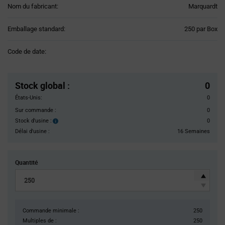
Nom du fabricant:
Marquardt
Product
Emballage standard:
250 par Box
Variant
Information
Code de date:
section
Pricing
Section
Stock global
:
0
États-Unis:
0
Sur commande :
0
Stock d'usine :
0
Stock
d'usine :
Délai d'usine :
16 Semaines
Quantité
Commande minimale :
250
Multiples de :
250