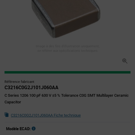
Image à des fins d'illustration uniquement,
se référer aux spécifications techniques
Référence fabricant
C3216C0G2J101J060AA
C Series 1206 100 pF 630 V ±5 % Tolerance C0G SMT Multilayer Ceramic
Capacitor
C3216C0G2J101J060AA Fiche technique
Modèle ECAD: