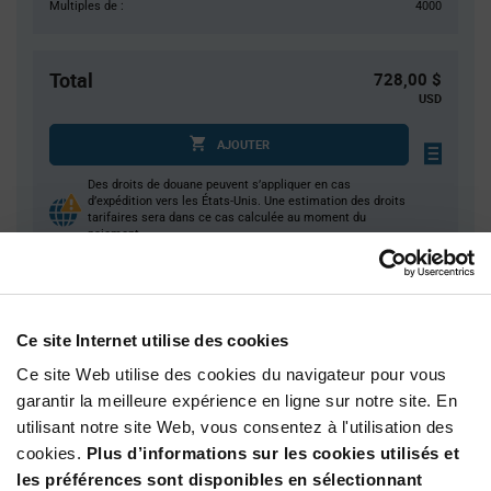
Multiples de :
4000
Total
728,00 $
USD
AJOUTER
Des droits de douane peuvent s’appliquer en cas
d’expédition vers les États-Unis. Une estimation des droits
tarifaires sera dans ce cas calculée au moment du
paiement.
Quantité
Prix unitaire
Ce site Internet utilise des cookies
4 000
$0.182
Ce site Web utilise des cookies du navigateur pour vous
8 000+
$0.178
garantir la meilleure expérience en ligne sur notre site. En
utilisant notre site Web, vous consentez à l'utilisation des
cookies.
Plus d’informations sur les cookies utilisés et
Product
Emballages disponibles
Variant
les préférences sont disponibles en sélectionnant
Information