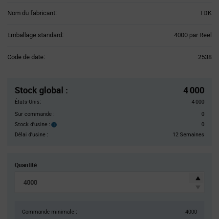
Nom du fabricant:
TDK
Product
Emballage standard:
4000 par Reel
Variant
Information
Code de date:
2538
section
Pricing
Section
Stock global
:
4 000
États-Unis:
4 000
Sur commande :
0
Stock d'usine :
0
Stock
d'usine :
Délai d'usine :
12 Semaines
Quantité
Commande minimale :
4000