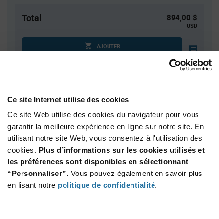
Total
894,00 $
USD
AJOUTER
Des droits de douane peuvent s’appliquer en cas
d’expédition vers les États-Unis. Une estimation des droits
tarifaires sera dans ce cas calculée au moment du
paiement.
Ce site Internet utilise des cookies
Ce site Web utilise des cookies du navigateur pour vous
Quantité
Prix unitaire
garantir la meilleure expérience en ligne sur notre site. En
utilisant notre site Web, vous consentez à l'utilisation des
10 000+
$0.0894
cookies.
Plus d’informations sur les cookies utilisés et
les préférences sont disponibles en sélectionnant
Product
“Personnaliser”.
Vous pouvez également en savoir plus
Emballages disponibles
Variant
en lisant notre
politique de confidentialité
.
Information
section
Reel
Qté: 10 000+ / Prix unitaire: $0.0894 / Stock: 150 000