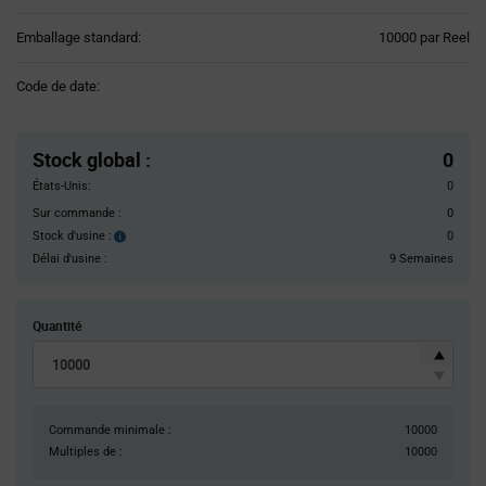
Product
Emballage standard:
10000 par Reel
Variant
Information
Code de date:
section
Pricing
Section
Stock global
:
0
États-Unis:
0
Sur commande :
0
Stock d'usine :
0
Stock
d'usine :
Délai d'usine :
9 Semaines
Quantité
Commande minimale :
10000
Multiples de :
10000