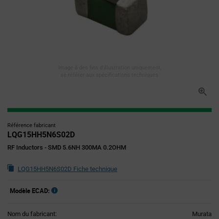
Image à des fins d'illustration uniquement,
se référer aux spécifications techniques
Référence fabricant
LQG15HH5N6S02D
RF Inductors - SMD 5.6NH 300MA 0.2OHM
LQG15HH5N6S02D Fiche technique
Modèle ECAD:
Nom du fabricant:
Murata