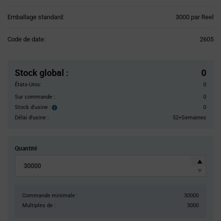
Product
Emballage standard:
3000 par Reel
Variant
Information
Code de date:
2605
section
Pricing
Section
Stock global
:
0
États-Unis:
0
Sur commande :
0
Stock d'usine :
0
Stock
d'usine :
Délai d'usine :
52+Semaines
Quantité
Commande minimale :
30000
Multiples de :
3000