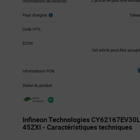
L'article ne peut être envoy
Informations de livraison:
Pays d'origine:
Taïw
Code HTS:
ECCN:
Cet article peut être assuje
Informations PCN:
Statut du produit:
Infineon Technologies CY62167EV30L
45ZXI - Caractéristiques techniques
Attributes