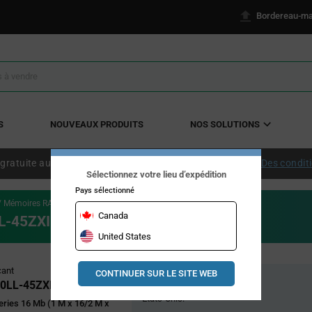
Bordereau-ma
S
NOUVEAUX PRODUITS
NOS SOLUTIONS
 gratuite aux États-Unis continentaux à partir de 50 $ US.
Des condit
Sélectionnez votre lieu d’expédition
Pays sélectionné
Mémoires RAM statiques
Asynchrone
CY62167EV30LL-45ZXI
Canada
L-45ZXI
United States
Pricing
cant
CONTINUER SUR LE SITE WEB
Stock global
Section
0LL-45ZXI
États-Unis:
ries 16 Mb (1 M x 16/2 M x