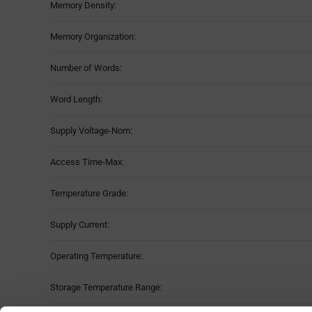
Memory Density:
Table
Memory Organization:
Number of Words:
Word Length:
Supply Voltage-Nom:
Access Time-Max:
Temperature Grade:
Supply Current:
Operating Temperature:
Storage Temperature Range: