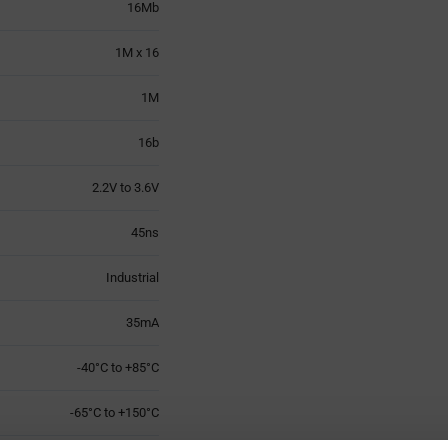
16Mb
1M x 16
1M
16b
2.2V to 3.6V
45ns
Industrial
35mA
-40°C to +85°C
-65°C to +150°C