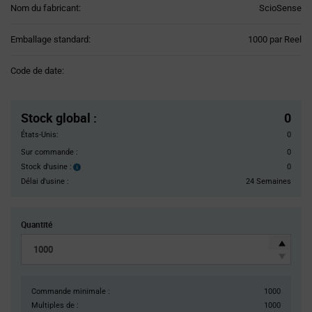
Nom du fabricant:
ScioSense
Product
Emballage standard:
1000 par Reel
Variant
Information
Code de date:
section
Pricing
Section
Stock global
:
0
États-Unis:
0
Sur commande :
0
Stock d'usine :
0
Stock
d'usine :
Délai d'usine :
24 Semaines
Quantité
Commande minimale :
1000
Multiples de :
1000