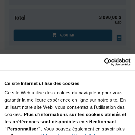
Total
3 090,00 $
USD
AJOUTER
Quantité
Prix unitaire
1 000+
$3.09
Ce site Internet utilise des cookies
Product
Ce site Web utilise des cookies du navigateur pour vous
Emballages disponibles
Variant
Information
garantir la meilleure expérience en ligne sur notre site. En
section
utilisant notre site Web, vous consentez à l'utilisation des
Reel
cookies.
Plus d’informations sur les cookies utilisés et
Qté: 1 000+ / Prix unitaire: $3.09 / Stock: 0
les préférences sont disponibles en sélectionnant
Qté: 1 000+ / Prix unitaire: $3.09 / Stock: 0
“Personnaliser”.
Vous pouvez également en savoir plus