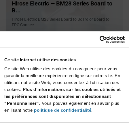
Hirose Electric — BM28 Series Board to
B...
Hirose Electric BM28 Series Board to Board or Board to
FPC Connec
...
ARTICLE
Ce site Internet utilise des cookies
Ce site Web utilise des cookies du navigateur pour vous
garantir la meilleure expérience en ligne sur notre site. En
utilisant notre site Web, vous consentez à l'utilisation des
cookies.
Plus d’informations sur les cookies utilisés et
les préférences sont disponibles en sélectionnant
“Personnaliser”.
Vous pouvez également en savoir plus
en lisant notre
politique de confidentialité
.
Amphenol CS – Lighting Solutions
Amphenol has all lighting solutions covered connectors,
outdoor &
...