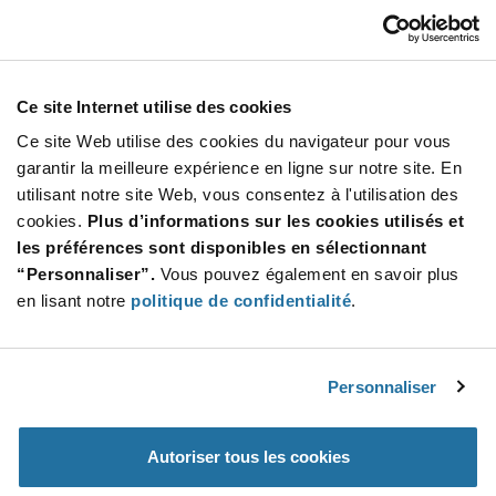
1971783-1
TE Connectivity
À partir de : $0.0359 (USD)
Stock global: 114 700
Ce site Internet utilise des cookies
Power Triple Lock Connector System Wire to
Wire 20-16 AWG Socket Crimp Contact
Ce site Web utilise des cookies du navigateur pour vous
Quantité
garantir la meilleure expérience en ligne sur notre site. En
Increase
utilisant notre site Web, vous consentez à l'utilisation des
Min : 3 700
Button
Decrease
Mult. de : 3 700
cookies.
Plus d’informations sur les cookies utilisés et
Button
les préférences sont disponibles en sélectionnant
“Personnaliser”.
Vous pouvez également en savoir plus
42511-2
en lisant notre
politique de confidentialité
.
TE Connectivity
À partir de : $0.0629 (USD)
Stock global: 112 000
Faston 18-12 AWG Tab-Lok Insulation Support
Personnaliser
Flag Receptacle Terminal
Quantité
Autoriser tous les cookies
Increase
Min : 4 000
Button
Decrease
Mult. de : 4 000