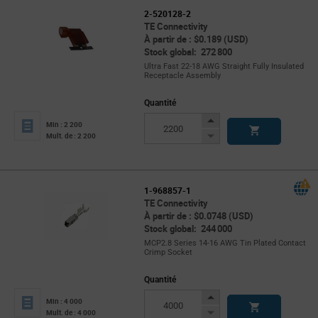
2-520128-2
TE Connectivity
À partir de : $0.189 (USD)
Stock global: 272 800
Ultra Fast 22-18 AWG Straight Fully Insulated
Receptacle Assembly
Quantité
Increase
Min : 2 200
Button
Decrease
Mult. de : 2 200
Button
1-968857-1
TE Connectivity
À partir de : $0.0748 (USD)
Stock global: 244 000
MCP2.8 Series 14-16 AWG Tin Plated Contact
Crimp Socket
Quantité
Increase
Min : 4 000
Button
Decrease
Mult. de : 4 000