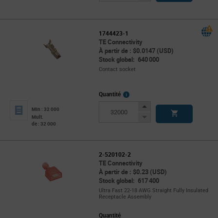
Button
1744423-1
TE Connectivity
À partir de : $0.0147 (USD)
Stock global: 640 000
Contact socket
More
Quantité
Info
Increase
Min : 32 000
Button
Decrease
Mult.
de : 32 000
Button
2-520102-2
TE Connectivity
À partir de : $0.23 (USD)
Stock global: 617 400
Ultra Fast 22-18 AWG Straight Fully Insulated
Receptacle Assembly
Quantité