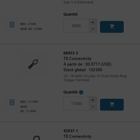
Size 1/4 Solistrand
Quantité
Increase
Min : 2 500
Button
Decrease
Mult. de : 2 500
Button
60433-2
TE Connectivity
À partir de : $0.0717 (USD)
Stock global: 132 000
14 - 18 AWG Circular 10 Stud Crimp Ring
Tongue Terminal
More
Quantité
Info
Increase
Min : 11 000
Button
Decrease
Mult.
de : 11 000
Button
42037-1
TE Connectivity