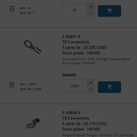
Increase
Min : 40
Button
Decrease
Mult. de : 1
Button
2-33457-2
TE Connectivity
À partir de : $0.235 (USD)
Stock global: 160 000
Solistrand 12-10 AWG Straight Closed Barrel
Ring Tongue Terminal
Quantité
Increase
Min : 2 500
Button
Decrease
Mult. de : 2 500
Button
2-33458-3
TE Connectivity
À partir de : $0.176 (USD)
Stock global: 140 000
Ring and Spade Tongue Terminal 10-12GA Stud