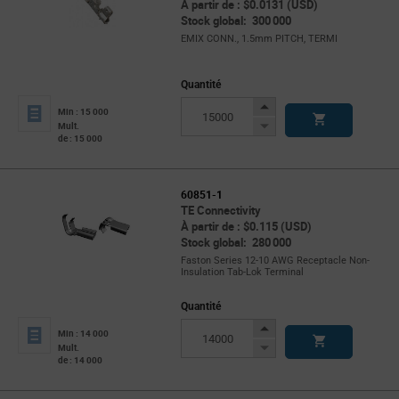
À partir de : $0.0131 (USD)
Stock global: 300 000
EMIX CONN., 1.5mm PITCH, TERMI
Quantité
Increase
Min : 15 000
Button
Decrease
Mult.
de : 15 000
Button
60851-1
TE Connectivity
À partir de : $0.115 (USD)
Stock global: 280 000
Faston Series 12-10 AWG Receptacle Non-
Insulation Tab-Lok Terminal
Quantité
Increase
Min : 14 000
Button
Decrease
Mult.
de : 14 000
Button