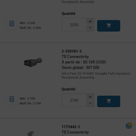
Receptacle Assembly
Quantité
Increase
Min : 2 200
Button
Decrease
Mult. de : 2 200
Button
2-520181-2
TE Connectivity
À partir de : $0.105 (USD)
Stock global: 367 200
Ultra Fast 22-18 AWG Straight Fully Insulated
Receptacle Assembly
Quantité
Increase
Min : 2 700
Button
Decrease
Mult. de : 2 700
Button
1775442-1
TE Connectivity