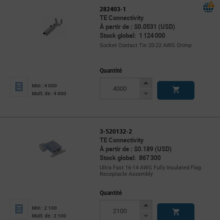
282403-1
TE Connectivity
À partir de : $0.0531 (USD)
Stock global: 1 124 000
Socket Contact Tin 20-22 AWG Crimp
Quantité
Increase
Min : 4 000
Button
Decrease
Mult. de : 4 000
Button
3-520132-2
TE Connectivity
À partir de : $0.189 (USD)
Stock global: 867 300
Ultra Fast 16-14 AWG Fully Insulated Flag
Receptacle Assembly
Quantité
Increase
Min : 2 100
Button
Decrease
Mult. de : 2 100