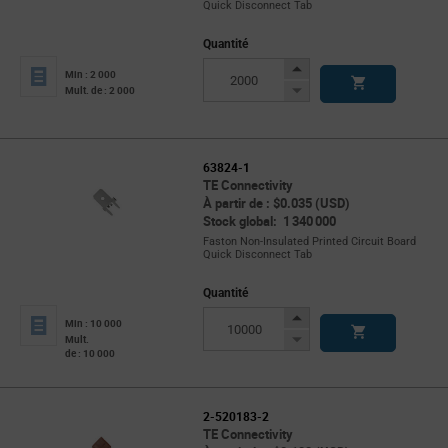
Quick Disconnect Tab
Quantité
Increase
Min : 2 000
Button
Decrease
Mult. de : 2 000
Button
63824-1
TE Connectivity
À partir de : $0.035 (USD)
Stock global: 1 340 000
Faston Non-Insulated Printed Circuit Board
Quick Disconnect Tab
Quantité
Increase
Min : 10 000
Button
Decrease
Mult.
de : 10 000
Button
2-520183-2
TE Connectivity