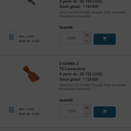
À partir de : $0.133 (USD)
Stock global: 1 185 800
Ultra Fast 22-18 AWG Straight Fully Insulated
Receptacle Assembly
Quantité
Increase
Min : 2 200
Button
Decrease
Mult. de : 2 200
Button
2-520405-2
TE Connectivity
À partir de : $0.153 (USD)
Stock global: 1 128 600
Ultra Fast 22-18 AWG Straight Fully Insulated
Receptacle Assembly
Quantité
Increase
Min : 2 200
Button
Decrease
Mult. de : 2 200
Button