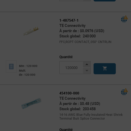
Button
1-487547-1
TE Connectivity
À partir de : $0.0976 (USD)
Stock global: 240 000
FFC,RCPT CONTACT,.050" CNTRLIN
Quantité
Increase
Min : 120 000
Button
Decrease
Mult.
de : 120 000
Button
454100-000
TE Connectivity
À partir de : $0.48 (USD)
Stock global: 203 458
14-16 AWG Blue Fully Insulated Heat Shrink
Terminal Butt Splice Connector
Quantité