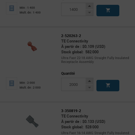
Increase
Min : 1 400
Button
Decrease
Mult. de : 1 400
Button
2-520263-2
TE Connectivity
À partir de : $0.109 (USD)
Stock global: 582 000
Ultra Fast 22-18 AWG Straight Fully Insulated
Receptacle Assembly
Quantité
Increase
Min : 2 000
Button
Decrease
Mult. de : 2 000
Button
3-350819-2
TE Connectivity
À partir de : $0.133 (USD)
Stock global: 528 000
Ultra Fast 16-14 AWG Straight Fully Insulated