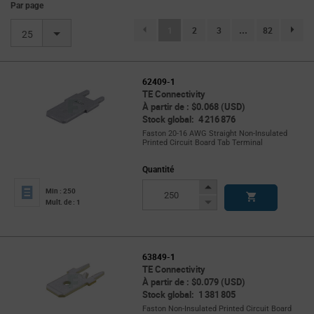
Par page
(current)
1
2
3
...
82
page.se
25
62409-1
TE Connectivity
À partir de : $0.068 (USD)
Stock global: 4 216 876
Faston 20-16 AWG Straight Non-Insulated
Printed Circuit Board Tab Terminal
Quantité
Increase
Min : 250
Button
Decrease
Mult. de : 1
Button
63849-1
TE Connectivity
À partir de : $0.079 (USD)
Stock global: 1 381 805
Faston Non-Insulated Printed Circuit Board