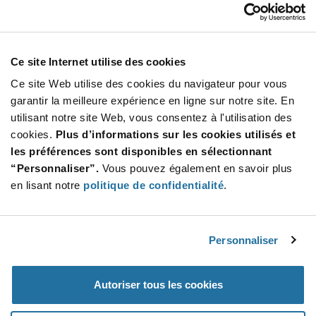
Our Company
Customer Care
Stay Connected!
Ce site Internet utilise des cookies
Ce site Web utilise des cookies du navigateur pour vous
garantir la meilleure expérience en ligne sur notre site. En
utilisant notre site Web, vous consentez à l'utilisation des
SUBSCRIBE TO OUR NEWSLETTER
cookies.
Plus d’informations sur les cookies utilisés et
Be at the Forefront of New Technology Innovations
les préférences sont disponibles en sélectionnant
subscribe
SUBSCRIBE
“Personnaliser”.
Vous pouvez également en savoir plus
button
en lisant notre
politique de confidentialité
.
Personnaliser
© 2026 Future Electronics. All rights reserved.
Privacy
|
Terms & Conditions
|
Terms of Use
|
Accessibility
Autoriser tous les cookies