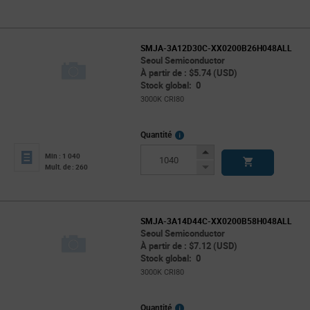
SMJA-3A12D30C-XX0200B26H048ALL
Seoul Semiconductor
À partir de : $5.74 (USD)
Stock global: 0
3000K CRI80
More
Quantité
Info
Increase
Min : 1 040
Button
Decrease
Mult. de : 260
Button
SMJA-3A14D44C-XX0200B58H048ALL
Seoul Semiconductor
À partir de : $7.12 (USD)
Stock global: 0
3000K CRI80
More
Quantité