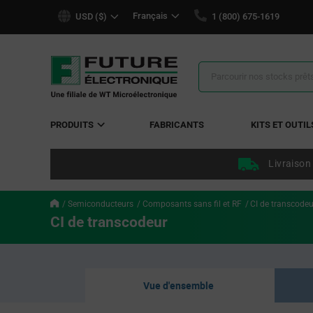
text.skipToContent
text.skipToNavigation
Français
USD ($)
1 (800) 675-1619
Résultats
de
la
recherche
PRODUITS
FABRICANTS
KITS ET OUTIL
Livraison
Semiconducteurs
Composants sans fil et RF
CI de transcodeu
CI de transcodeur
Vue d'ensemble