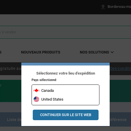
Bordereau-ma
S
NOUVEAUX PRODUITS
NOS SOLUTIONS
 gratuite aux États-Unis continentaux à partir de 50 $ US.
Des condit
Sélectionnez votre lieu d’expédition
Pays sélectionné
r
Canada
United States
CONTINUER SUR LE SITE WEB
Liste des produits
Documents de référence