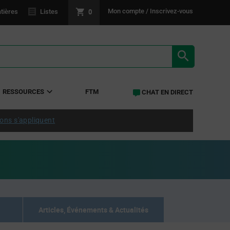
0
Mon compte / Inscrivez-vous
tières
Listes
RÉSULTATS 
RESSOURCES
FTM
CHAT EN DIRECT
ions s'appliquent
Articles, Événements & Actualités