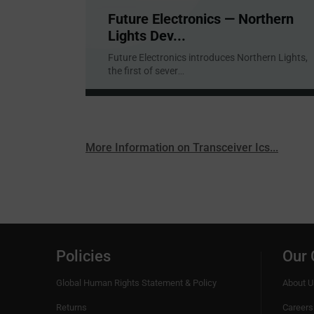
Future Electronics — Northern
Lights Dev...
Future Electronics introduces Northern Lights,
the first of sever
...
More Information on Transceiver Ics...
Policies
Our
Global Human Rights Statement & Policy
About U
Returns
Careers