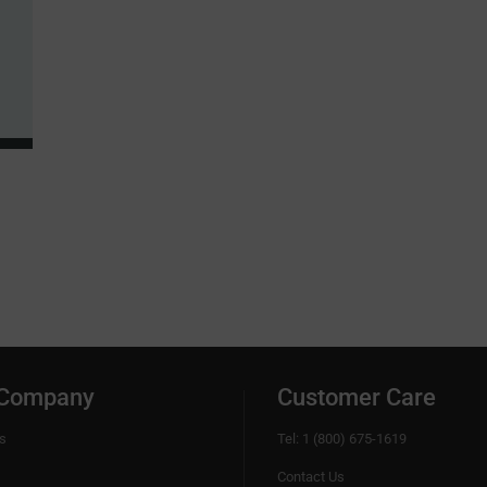
 Company
Customer Care
s
Tel: 1 (800) 675-1619
Contact Us