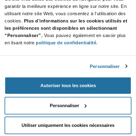
Information
garantir la meilleure expérience en ligne sur notre site. En
section
Reel
utilisant notre site Web, vous consentez à l'utilisation des
cookies.
Plus d’informations sur les cookies utilisés et
Qté: 700+ / Prix unitaire: $0.845 / Stock: 0
les préférences sont disponibles en sélectionnant
Qté: 700+ / Prix unitaire: $0.845 / Stock: 0
“Personnaliser”.
Vous pouvez également en savoir plus
en lisant notre
politique de confidentialité
.
Product
KYOCERA
Specification
Section
AVX 009159012603906 - Caractéristiques
techniques
Personnaliser
KYOCERA AVX 009159012603906 - Spécifications
du produit
Autoriser tous les cookies
Resources, Articles, News & Events
Personnaliser
Utiliser uniquement les cookies nécessaires