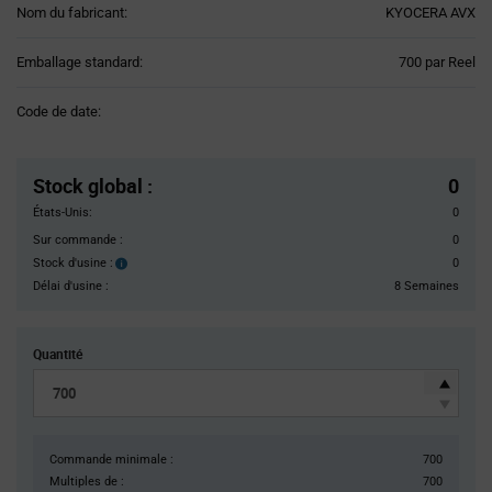
Nom du fabricant:
KYOCERA AVX
Product
Emballage standard:
700 par Reel
Variant
Information
Code de date:
section
Pricing
Section
Stock global
:
0
États-Unis:
0
Sur commande :
0
Stock d'usine :
0
Stock
d'usine :
Délai d'usine :
8 Semaines
Quantité
Commande minimale :
700
Multiples de :
700