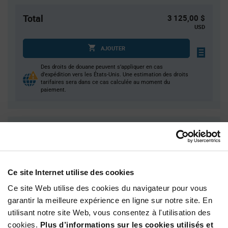
Total
3 125,00 $
USD
AJOUTER
Des droits de douane peuvent s’appliquer en cas
d’expédition vers les États-Unis. Une estimation des droits
tarifaires sera dans ce cas calculée au moment du
paiement.
Quantité
Prix unitaire
5 000+
$0.625
Ce site Internet utilise des cookies
Product
Emballages disponibles
Variant
Ce site Web utilise des cookies du navigateur pour vous
Information
garantir la meilleure expérience en ligne sur notre site. En
section
Reel
utilisant notre site Web, vous consentez à l'utilisation des
cookies.
Plus d’informations sur les cookies utilisés et
Qté: 5 000+ / Prix unitaire: $0.625 / Stock: 0