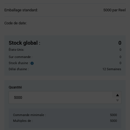
Product
Emballage standard:
5000 par Reel
Variant
Information
Code de date:
section
Pricing
Section
Stock global
:
0
États-Unis:
0
Sur commande :
0
Stock d'usine :
0
Stock
d'usine :
Délai d'usine :
12 Semaines
Quantité
Commande minimale :
5000
Multiples de :
5000