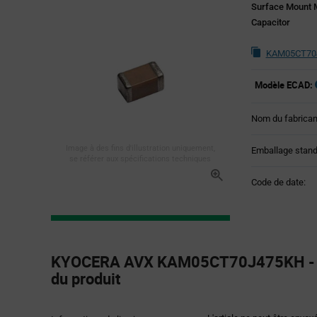
Surface Mount M
Capacitor
KAM05CT70J
Modèle ECAD:
Nom du fabrican
Image à des fins d'illustration uniquement,
Emballage stand
se référer aux spécifications techniques
Code de date:
Product
Specification
KYOCERA AVX KAM05CT70J475KH - Sp
Section
du produit