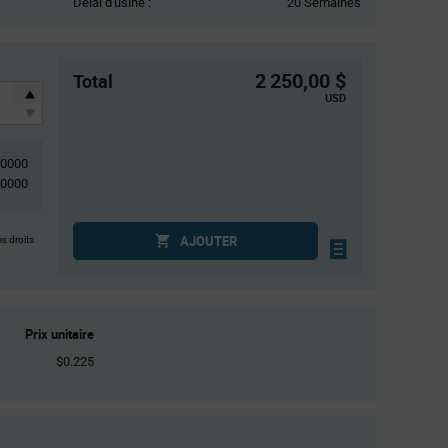
Délai d'usine :
20 Semaines
2 250,00 $
Total
USD
10000
10000
AJOUTER
es droits
Prix unitaire
$0.225