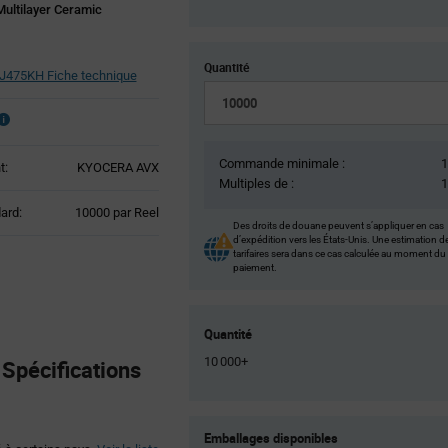
ultilayer Ceramic
Quantité
475KH Fiche technique
Commande minimale :
t:
KYOCERA AVX
Multiples de :
Product
ard:
10000 par Reel
Des droits de douane peuvent s’appliquer en cas
Variant
d’expédition vers les États-Unis. Une estimation d
Information
tarifaires sera dans ce cas calculée au moment du
section
paiement.
Quantité
10 000+
écifications
Product
Emballages disponibles
Variant