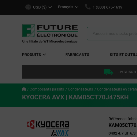
text.skipToContent
text.skipToNavigation
Français
USD ($)
1 (800) 675-1619
Résultats
de
la
recherche
PRODUITS
FABRICANTS
KITS ET OUTIL
Livraison
Composants passifs
Condensateurs
Condensateurs en céra
KYOCERA AVX | KAM05CT70J475KH
Référence fabri
KAM05CT70
0402 4.7 µF 6.3