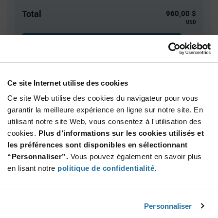
Total
960,00 $
USD
AJOUTER
Des droits de douane peuvent s’appliquer en cas
d’expédition vers les États-Unis. Une estimation des droits
tarifaires sera dans ce cas calculée au moment du
Ce site Internet utilise des cookies
paiement.
Ce site Web utilise des cookies du navigateur pour vous
garantir la meilleure expérience en ligne sur notre site. En
utilisant notre site Web, vous consentez à l'utilisation des
Quantité
Prix unitaire
cookies.
Plus d’informations sur les cookies utilisés et
500+
$1.92
les préférences sont disponibles en sélectionnant
“Personnaliser”.
Vous pouvez également en savoir plus
Product
en lisant notre
politique de confidentialité
.
Emballages disponibles
Variant
Information
section
Reel
Personnaliser
Qté: 500+ / Prix unitaire: $1.92 / Stock: 0