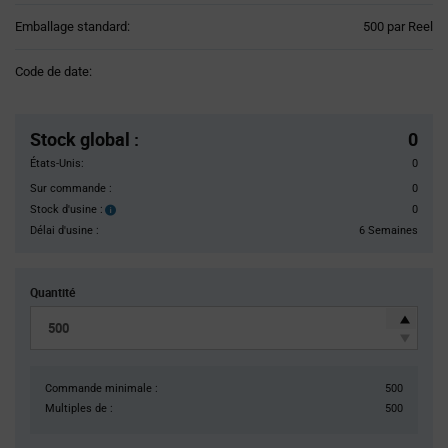
Product
Emballage standard:
500 par Reel
Variant
Information
Code de date:
section
Pricing
Section
Stock global
:
0
États-Unis:
0
Sur commande :
0
Stock d'usine :
0
Stock
d'usine :
Délai d'usine :
6 Semaines
Quantité
Commande minimale :
500
Multiples de :
500