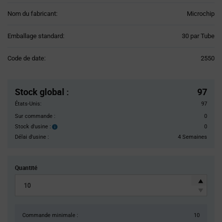
Nom du fabricant:
Microchip
Product
Emballage standard:
30 par Tube
Variant
Information
Code de date:
2550
section
Pricing
Section
Stock global
:
97
États-Unis:
97
Sur commande :
0
Stock d'usine :
0
Stock
d'usine :
Délai d'usine :
4 Semaines
Quantité
Commande minimale :
10