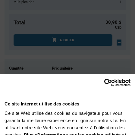
Multiples de :
1
Total
30,90 $
USD
AJOUTER
Quantité
Prix unitaire
10
$3.09
30
$3.04
100
$3.00
250
$2.96
Ce site Internet utilise des cookies
750+
$2.89
Ce site Web utilise des cookies du navigateur pour vous
garantir la meilleure expérience en ligne sur notre site. En
utilisant notre site Web, vous consentez à l'utilisation des
Product
Emballages disponibles
Variant
cookies.
Plus d’informations sur les cookies utilisés et