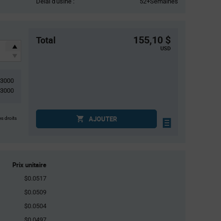
Délai d'usine :
52+Semaines
155,10 $
Total
USD
3000
3000
AJOUTER
es droits
Prix unitaire
$0.0517
$0.0509
$0.0504
$0.0497