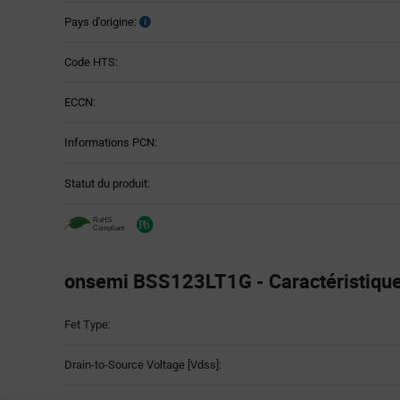
Pays d'origine:
Code HTS:
ECCN:
Informations PCN:
Statut du produit:
onsemi BSS123LT1G - Caractéristique
Attributes
Fet Type:
Table
Drain-to-Source Voltage [Vdss]: