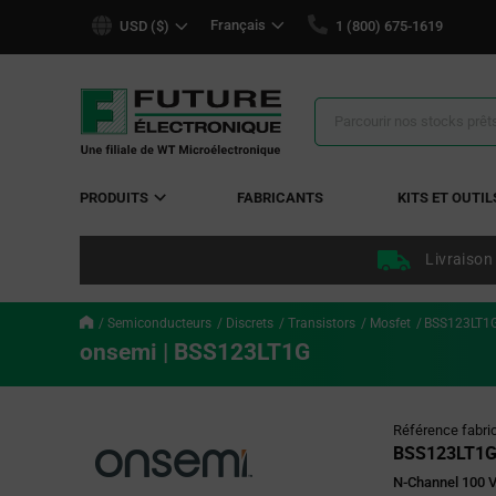
text.skipToContent
text.skipToNavigation
Français
USD ($)
1 (800) 675-1619
Résultats
de
la
recherche
PRODUITS
FABRICANTS
KITS ET OUTIL
Livraison
Semiconducteurs
Discrets
Transistors
Mosfet
BSS123LT1
onsemi | BSS123LT1G
Référence fabri
BSS123LT1
N-Channel 100 