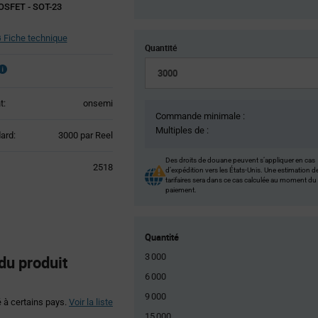
SFET - SOT-23
Fiche technique
Quantité
t:
onsemi
Commande minimale :
Multiples de :
Product
ard:
3000 par Reel
Variant
Information
Des droits de douane peuvent s’appliquer en cas
2518
d’expédition vers les États-Unis. Une estimation d
section
tarifaires sera dans ce cas calculée au moment du
paiement.
Quantité
3 000
du produit
6 000
9 000
é à certains pays.
Voir la liste
15 000