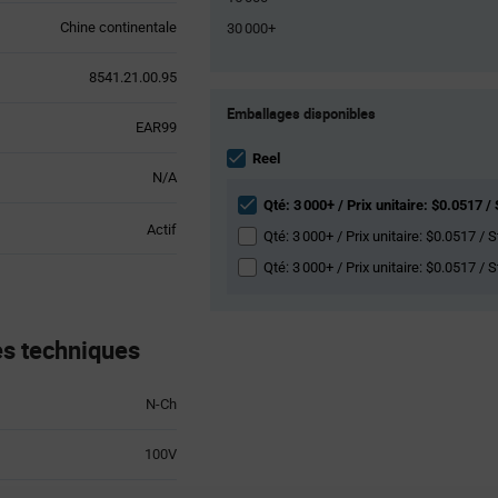
Chine continentale
30 000+
8541.21.00.95
Product
Emballages disponibles
Variant
EAR99
Information
section
Reel
N/A
Qté: 3 000+ / Prix unitaire: $0.0517 /
Actif
Qté: 3 000+ / Prix unitaire: $0.0517 / 
Qté: 3 000+ / Prix unitaire: $0.0517 / 
s techniques
N-Ch
100V