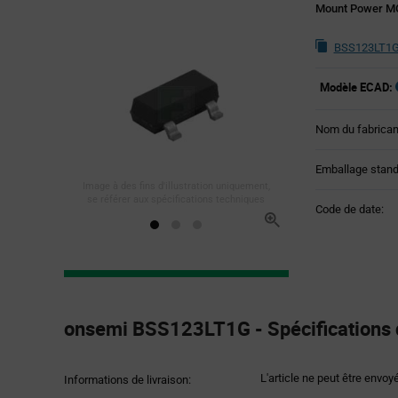
Mount Power MO
BSS123LT1G 
Modèle ECAD:
Nom du fabrican
Emballage stand
Image à des fins d'illustration uniquement,
se référer aux spécifications techniques
Code de date:
Product
Specification
onsemi BSS123LT1G - Spécifications 
Section
L'article ne peut être envoy
Informations de livraison: