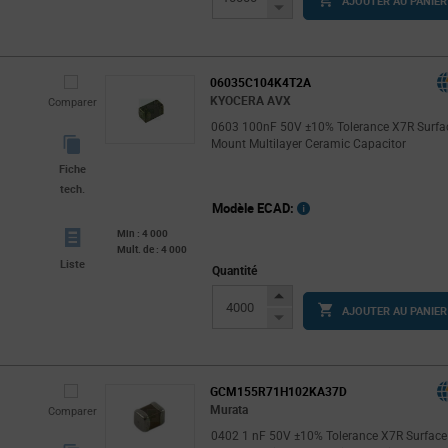
AJOUTER AU PANIER
Button
Decrease
Button
06035C104K4T2A
KYOCERA AVX
Comparer
0603 100nF 50V ±10% Tolerance X7R Surfa
Mount Multilayer Ceramic Capacitor
Fiche
tech.
Modèle ECAD:
Min : 4 000
Mult. de : 4 000
Liste
Quantité
Increase
AJOUTER AU PANIER
Button
Decrease
Button
GCM155R71H102KA37D
Murata
Comparer
0402 1 nF 50V ±10% Tolerance X7R Surface