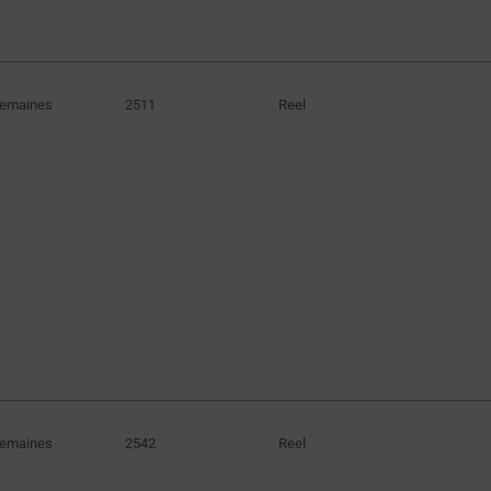
X8L
(98)
X8R
(162)
X5R
(1)
Semaines
2511
Reel
Y5U
(1)
Y5V
(320)
Z5U
(97)
Semaines
2542
Reel