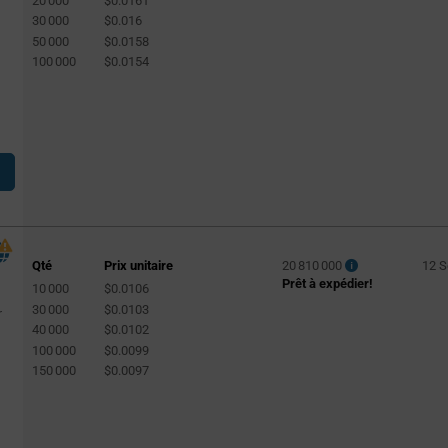
20 000
$0.0161
180pF
(164)
30 000
$0.016
220pF
(482)
50 000
$0.0158
100 000
$0.0154
270pF
(178)
330pF
(332)
390pF
(134)
470pF
(541)
560pF
(160)
680pF
(306)
820pF
(120)
Qté
Prix unitaire
20 810 000
12 
1000pF
(513)
Prêt à expédier!
10 000
$0.0106
30 000
$0.0103
1nF
(500)
r
40 000
$0.0102
0.001µF
(116)
100 000
$0.0099
150 000
$0.0097
1200pF
(65)
1500pF
(131)
1.5nF
(115)