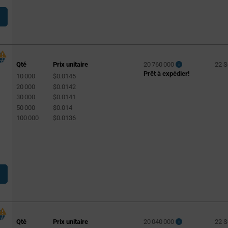
2200pF
(296)
2.2nF
(231)
2700pF
(60)
2.7nF
(59)
Qté
Prix unitaire
20 760 000
22 
3300pF
(163)
Prêt à expédier!
10 000
$0.0145
e
20 000
$0.0142
3.3nF
(153)
30 000
$0.0141
4700pF
(263)
50 000
$0.014
100 000
$0.0136
4.7nF
(239)
5600pF
(72)
6800pF
(99)
6.8nF
(96)
10nF
(542)
0.01µF
(385)
10000pF
(315)
Qté
Prix unitaire
20 040 000
22 