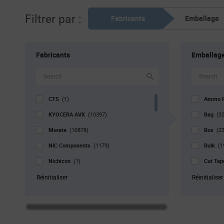
Filtrer par :
Fabricants
Emballage
Fabricants
Emballag
CTS
Ammo 
(1)
KYOCERA AVX
Bag
(10397)
(3
Murata
Box
(10878)
(23
NIC Components
Bulk
(1179)
(1
Nichicon
Cut Ta
(1)
Panasonic Industry
Kit
(7)
(4)
Réinitialiser
Réinitialiser
Prosperity Dielectrics
Reel
(31)
(3
Pulse Electronics
Roll
(13)
(1)
Samsung Electro-Mechanics
Std. Mf
(1655)