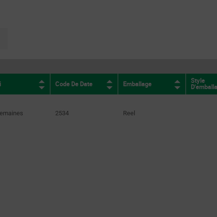
E
(2)
HIFREQ
(17)
page.selection.pagination.nextpage
NP0
(1145)
SL
(5)
U2J
(154)
Style
i
Code De Date
Emballage
D'emball
X5F
(4)
X5R
(3455)
Semaines
2534
Reel
X6S
(569)
X6T
(13)
X7R
(11457)
X7S
(468)
X7T
(157)
X7U
(12)
X8G
(16)