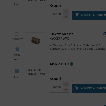
Mult. de : 15 000
Liste
Quantité
Increase
AJOUTER AU PANIER
Button
Decrease
Button
0402YC104KAT2A
KYOCERA AVX
Comparer
0402 100 nF 16 V ±10 % Tolerance X7R
Surface Mount Multilayer Ceramic Capacito
Fiche
tech.
Modèle ECAD:
Min : 10 000
Mult. de : 10 000
Liste
Quantité
Increase
AJOUTER AU PANIER
Button
Decrease
Button