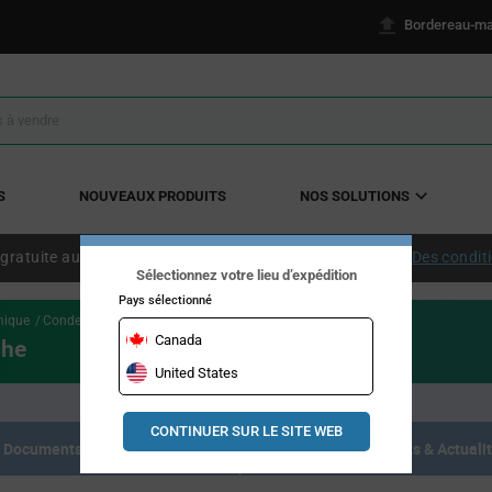
Bordereau-ma
S
NOUVEAUX PRODUITS
NOS SOLUTIONS
 gratuite aux États-Unis continentaux à partir de 50 $ US.
Des condit
Sélectionnez votre lieu d’expédition
Pays sélectionné
mique
Condensateurs en céramique multicouche
Canada
che
United States
CONTINUER SUR LE SITE WEB
Documents de référence
Articles, Événements & Actuali