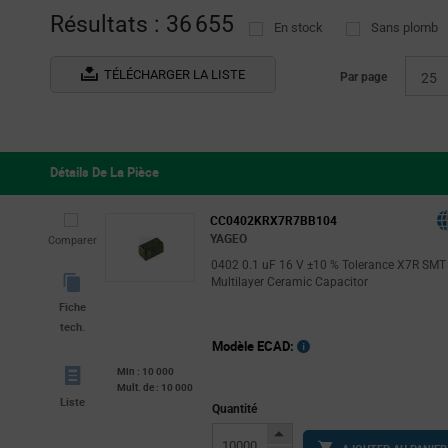
Résultats : 36 655
En stock
Sans plomb
Samwha USA
Tray
(143)
(1
Stackpole Electronics
Tube
(6)
(
TÉLÉCHARGER LA LISTE
Par page
25
TAIYO YUDEN
(3320)
TDK
(2638)
United Chemi-Con
(20)
Détails De La Pièce
Vishay
(1865)
Walsin Technology Corporation
(1345)
CC0402KRX7R7BB104
YAGEO
Comparer
WIMA
(1)
0402 0.1 uF 16 V ±10 % Tolerance X7R SMT
YAGEO
(3155)
Multilayer Ceramic Capacitor
Fiche
tech.
Modèle ECAD:
Min : 10 000
Mult. de : 10 000
Liste
Quantité
Increase