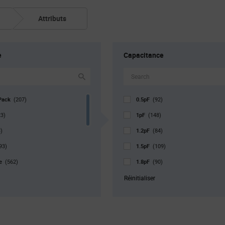
Attributs
e
Capacitance
Pack
0.5pF
(207)
(92)
1pF
23)
(148)
1.2pF
)
(84)
1.5pF
93)
(109)
pe
1.8pF
(562)
(90)
2pF
(82)
Réinitialiser
2.2pF
4634)
(129)
2.7pF
(99)
r. Pkg
3pF
(678)
(85)