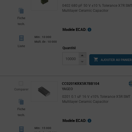
0402 680 pF 50 V ±10 % Tolerance X7R SM
Multilayer Ceramic Capacitor
Fiche
tech.
Modèle ECAD:
Min : 10 000
Mult. de : 10 000
Liste
Quantité
Increase
AJOUTER AU PANIER
Button
Decrease
Button
CC0201KRX5R7BB104
YAGEO
Comparer
0201 0.1 uF 16 V ±10% Tolerance X5R SMT
Multilayer Ceramic Capacitor
Fiche
tech.
Modèle ECAD:
Min : 15 000