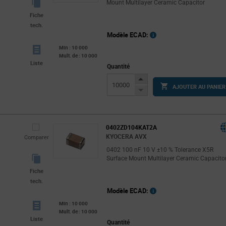
Mount Multilayer Ceramic Capacitor
Fiche
tech.
Modèle ECAD:
Min : 10 000
Mult. de : 10 000
Liste
Quantité
Increase
AJOUTER AU PANIER
Button
Decrease
Button
0402ZD104KAT2A
KYOCERA AVX
Comparer
0402 100 nF 10 V ±10 % Tolerance X5R
Surface Mount Multilayer Ceramic Capacito
Fiche
tech.
Modèle ECAD:
Min : 10 000
Mult. de : 10 000
Liste
Quantité