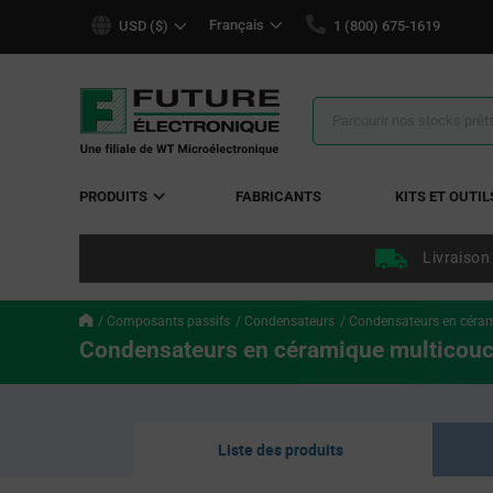
text.skipToContent
text.skipToNavigation
Français
USD ($)
1 (800) 675-1619
Résultats
de
la
recherche
PRODUITS
FABRICANTS
KITS ET OUTIL
Livraison
Composants passifs
Condensateurs
Condensateurs en céra
Condensateurs en céramique multicou
Liste des produits