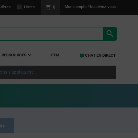
0
Mon compte / Inscrivez-vous
tières
Listes
RÉSULTATS 
RESSOURCES
FTM
CHAT EN DIRECT
ions s'appliquent
tés