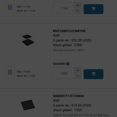
Increase
Min : 1 134
Button
Decrease
Mult. de : 1 134
Button
MVF50NS152CMK50R
NXP
À partir de : $23.28 (USD)
Stock global: 2 000
Microprocessors - MPU
More
Quantité
Info
Increase
Min : 1 000
Button
Decrease
Mult. de : 1 000
Button
MIMXRT117FCVM8A
NXP
À partir de : $13.34 (USD)
Stock global: 1 520
ARM® Cortex®-M7 RT1170 32-bit 800 MHz