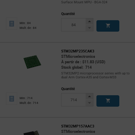
Surface Mount MPU - BGA-324
Quantité
Increase
Min : 84
Button
Decrease
Mult. de : 84
Button
STM32MP235CAK3
STMicroelectronics
À partir de : $11.83 (USD)
Stock global: 714
STM32MP2 microprocessor series with up to
dual Arm Cortex-A35 and Cortex-M33
Quantité
Increase
Min : 714
Button
Decrease
Mult. de : 714
Button
STM32MP157AAC3
STMicroelectronics