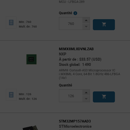
MCU - LFBGA-289
More
Quantité
Info
Increase
Min : 760
Button
Decrease
Mult. de : 760
Button
MIMX8ML8DVNLZAB
NXP
À partir de : $33.57 (USD)
Stock global: 1 490
ARM® Cortex®-A53 Microprocessor IC
i.MX8ML 4 Core, 64-Bit 1.8GHz 486-LFBGA
(14x1
Quantité
Increase
Min : 126
Button
Decrease
Mult. de : 126
Button
STM32MP157AAD3
STMicroelectronics