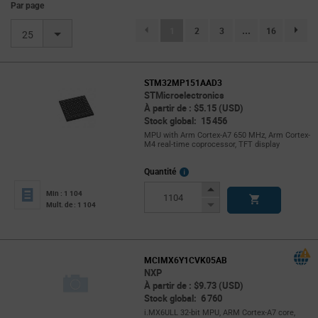
Par page
(current)
1
2
3
...
16
page.se
25
STM32MP151AAD3
STMicroelectronics
À partir de : $5.15 (USD)
Stock global: 15 456
MPU with Arm Cortex-A7 650 MHz, Arm Cortex-
M4 real-time coprocessor, TFT display
More
Quantité
Info
Increase
Min : 1 104
Button
Decrease
Mult. de : 1 104
Button
MCIMX6Y1CVK05AB
NXP
À partir de : $9.73 (USD)
Stock global: 6 760
i.MX6ULL 32-bit MPU, ARM Cortex-A7 core,