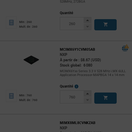
528MHz, 272BGA
Quantité
Increase
Min : 260
Button
Decrease
Mult. de : 260
Button
MCIMX6Y1CVM05AB
NXP
À partir de : $8.67 (USD)
Stock global: 6 080
MCIMX6Yxx Series 3.3 V 528 MHz i.MX 6ULL
Application Processor-MAPBGA 14 x 14 mm
More
Quantité
Info
Increase
Min : 760
Button
Decrease
Mult. de : 760
Button
MIMX8ML8CVNKZAB
NXP