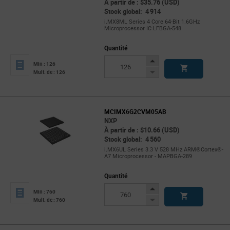
À partir de : $35.76 (USD)
Stock global: 4 914
i.MX8ML Series 4 Core 64-Bit 1.6GHz
Microprocessor IC LFBGA-548
Quantité
Increase
Min : 126
Button
Decrease
Mult. de : 126
Button
MCIMX6G2CVM05AB
NXP
À partir de : $10.66 (USD)
Stock global: 4 560
i.MX6UL Series 3.3 V 528 MHz ARM®Cortex®-
A7 Microprocessor - MAPBGA-289
Quantité
Increase
Min : 760
Button
Decrease
Mult. de : 760
Button