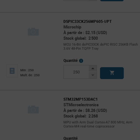
Button
DSPIC33CK256MP605-I/PT
Microchip
À partir de : $2.15 (USD)
Stock global: 2 500
MCU 16-Bit dsPIC33CK dsPIC RISC 256KB Flash
3.6V 48-Pin TQFP Tray
More
Quantité
Info
Increase
Min : 250
Button
Decrease
Mult. de : 250
Button
STM32MP153DAC1
STMicroelectronics
À partir de : $8.26 (USD)
Stock global: 2 268
MPU with Arm Dual Cortex-A7 800 MHz, Arm
Cortex-M4 real-time coprocessor
Quantité