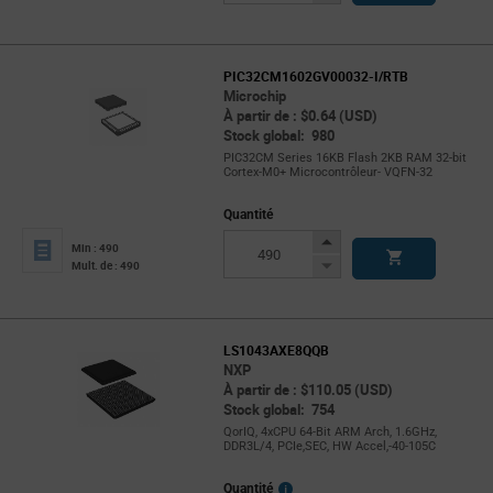
Button
PIC32CM1602GV00032-I/RTB
Microchip
À partir de : $0.64 (USD)
Stock global: 980
PIC32CM Series 16KB Flash 2KB RAM 32-bit
Cortex-M0+ Microcontrôleur- VQFN-32
Quantité
Increase
Min : 490
Button
Decrease
Mult. de : 490
Button
LS1043AXE8QQB
NXP
À partir de : $110.05 (USD)
Stock global: 754
QorIQ, 4xCPU 64-Bit ARM Arch, 1.6GHz,
DDR3L/4, PCIe,SEC, HW Accel,-40-105C
More
Quantité