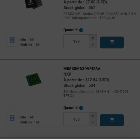
À partir de : $7.80 (USD)
Stock global: 567
STM32MP1 Series 708 kB RAM 650 MHz 3.6 V
SMT Microprocessor - TFBGA-361
More
Quantité
Info
Increase
Min : 189
Button
Decrease
Mult. de : 189
Button
MIMX8MN3DVPIZAA
NXP
À partir de : $12.54 (USD)
Stock global: 504
8M Nano ulktra lite I.MX8MN 1.4GHZ 306
TFBGA
More
Quantité
Info
Increase
Min : 168
Button
Decrease
Mult. de : 168
Button