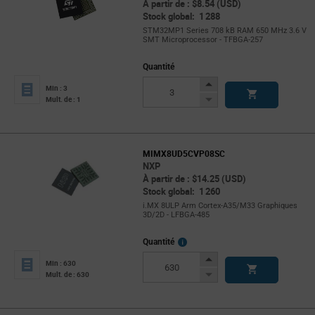
À partir de : $8.54 (USD)
Stock global: 1 288
STM32MP1 Series 708 kB RAM 650 MHz 3.6 V
SMT Microprocessor - TFBGA-257
Quantité
Increase
Min : 3
Button
Decrease
Mult. de : 1
Button
MIMX8UD5CVP08SC
NXP
À partir de : $14.25 (USD)
Stock global: 1 260
i.MX 8ULP Arm Cortex-A35/M33 Graphiques
3D/2D - LFBGA-485
More
Quantité
Info
Increase
Min : 630
Button
Decrease
Mult. de : 630
Button