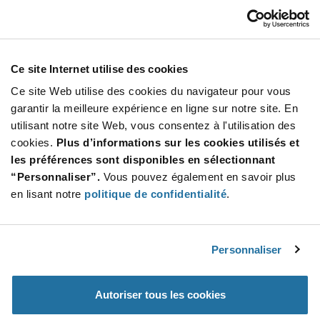
STM32MP153CAB3
STMicroelectronics
À partir de : $8.19 (USD)
Stock global: 504
Ce site Internet utilise des cookies
MPU STM32MP1 650MHZ 448LFBGA
Ce site Web utilise des cookies du navigateur pour vous
More
Quantité
garantir la meilleure expérience en ligne sur notre site. En
Info
Increase
utilisant notre site Web, vous consentez à l'utilisation des
Min : 504
Button
Decrease
Mult. de : 504
cookies.
Plus d’informations sur les cookies utilisés et
Button
les préférences sont disponibles en sélectionnant
“Personnaliser”.
Vous pouvez également en savoir plus
MCIMX6S6AVM08ACR
en lisant notre
politique de confidentialité
.
NXP
À partir de : $32.68 (USD)
Stock global: 500
i.MX53 Series 3.3 V 800 MHz 32-Bit Automotive
Personnaliser
Infotainment Processor-MAPBGA-624
Quantité
Autoriser tous les cookies
Increase
Min : 500
Button
Decrease
Mult. de : 500