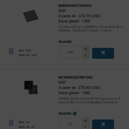
MIMX8UD5CVK08SC
NXP
À partir de : $13.73 (USD)
Stock global: 1 200
2-Cortex-A35 up to 800MHz, Cortex-M33 up to
250MHz, ,VFBGA512 9.4mm x 9.4mm
Quantité
Increase
Min : 240
Button
Decrease
Mult. de : 240
Button
MCIMX6Q5EYM10AD
NXP
À partir de : $75.80 (USD)
Stock global: 1 040
I.MX6Q Series Cortex A9 Microprocessor 4
Core 32 Bit 1.0 GHz Embedded Processor
More
Quantité
Info
Increase
Min : 20
Button
Decrease
Mult. de : 60