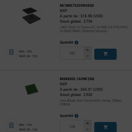
MCIMX7S3DVK08SD
NXP
À partir de : $16.98 (USD)
Stock global: 2 736
i.MX 7Solo:1x Cortex A7, 1x USB 2.0 OTG/PHY,
2x SDIO/MMC, Ethernet,Security
More
Quantité
Info
Increase
Min : 152
Button
Decrease
Mult. de : 152
Button
MIMX8DL1AVNFZAB
NXP
À partir de : $34.31 (USD)
Stock global: 2 520
I.mx 8Dual, Arm Cortex-A35, I-temp, 338pin
FCBGA
More
Quantité
Info
Increase
Min : 126
Button
Decrease
Mult. de : 126