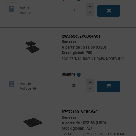
Info
Increase
Min : 1
Button
Decrease
Mult. de : 1
Button
R9A06G032VGBG#AC1
Renesas
À partir de : $11.50 (USD)
Stock global: 750
SOC RZ/N1D 400PIN NOSEC NOREDUND
More
Quantité
Info
Increase
Min : 30
Button
Decrease
Mult. de : 90
Button
R7S721001VCBG#AC1
Renesas
À partir de : $23.63 (USD)
Stock global: 727
RZ/A1H Series 32 bit 10 MB RAM 400 MHz